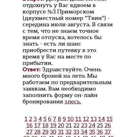
отдохнуть у Вас вдвоем в
корпусе №3 Приморском
(двухместный номер "Твин") -
середина июля-августа. В связи
с тем, что не знаем точное
время отпуска, хотелось бы
знать - есть ли шанс
приобрести путевку в это
время у Вас на месте по
прибытии.
Ответ:
Здравствуйте. Очень
много броней на лето. Мы
работаем по предварительным
заявкам. Вам необходимо
заполнить форму он-лайн
бронирования
здесь.
1
2
3
4
5
6
7
8
9
10
11
12
13
14
15
16
17
18
19
20
21
22
23
24
25
26
27
28
29
30
31
32
33
34
35
36
37