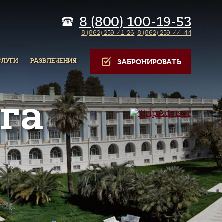
8 (800) 100-19-53
8 (862) 259-41-26
,
8 (862) 259-44-44
СЛУГИ
РАЗВЛЕЧЕНИЯ
ЗАБРОНИРОВАТЬ
га