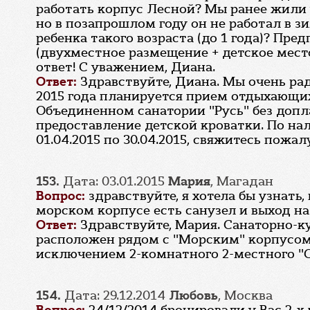
работать корпус Лесной? Мы ранее жили у
но в позапрошлом году он не работал в з
ребенка такого возраста (до 1 года)? Пр
(двухместное размещение + детское место
ответ! С уважением, Диана.
Ответ:
Здравствуйте, Диана. Мы очень рад
2015 года планируется прием отдыхающих
Объединенном санатории "Русь" без допл
предоставление детской кроватки. По на
01.04.2015 по 30.04.2015, свяжитесь пожал
153.
Дата: 03.01.2015
Мария
, Магадан
Вопрос:
здравствуйте, я хотела бы узнать
морском корпусе есть санузел и выход на
Ответ:
Здравствуйте, Мария. Санаторно-к
расположен рядом с "Морским" корпусом.
исключением 2-комнатного 2-местного "С
154.
Дата: 29.12.2014
Любовь
, Москва