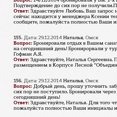
Вопрос:
24/12/2014 бронировали у Вас 2-
Подтверждение до сих пор не получили.П
Ответ:
Здравствуйте Любовь. Ваш запрос н
сейчас находится у менеджера Ксении тел.
сообщите, пожалуйста полностью Ваши и
155.
Дата: 29.12.2014
Наталья
, Омск
Вопрос:
Бронировали отдых в Вашем санат
на сегодняшний день! Бронирорвали у туро
Гофман А.Я.
Ответ:
Здравствуйте, Наталья Сергеевна. 
размещением в Корпусе Лесной "Объедин
156.
Дата: 29.12.2014
Наталья
, Омск
Вопрос:
Добрый день, прошу уточнить забр
сих пор не поступило. Бронировали через
сегодняшний день!
Ответ:
Здравствуйте, Наталья. Для того 
пожалуйста полностью Ваши инициалы и н