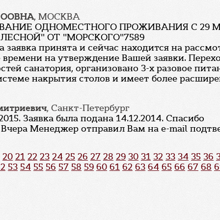
ТООВНА
, МОСКВА
АНИЕ ОДНОМЕСТНОГО ПРОЖИВАНИЯ С 29 МАРТ
ЛЕСНОЙ" ОТ "МОРСКОГО"7589
а заявка принята и сейчас находится на рассмот
 времени на утверждение Вашей заявки. Перехо
остей санатория, организовано 3-х разовое пита
системе накрытия столов и имеет более расшир
митриевич
, Санкт-Петербург
015. Заявка была подана 14.12.2014. Спасибо
 Вчера Менеджер отправил Вам на e-mail подт
20
21
22
23
24
25
26
27
28
29
30
31
32
33
34
35
36
52
53
54
55
56
57
58
59
60
61
62
63
64
65
66
67
68
6