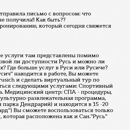
 отправила письмо с вопросом: что
е получила!! Как быть??
 бронированию, который сегодня свяжется
кие услуги там представлены помимо
говой ли доступности Русь и можно ли
? Где больше услуг в Руси или Русиче?
сич" находится в работе, Вы можете
rusich и сделать виртуальный тур по
ваться следующими услугами: Спортивный
ла. Медицинский центр: СПА - процедуры,
культурно-развлекательная программа,
 парка Дендрарий) и находится в 15 -20
ард") Вы сможете воспользоваться только
 которая расположена как и Сан."Русь"