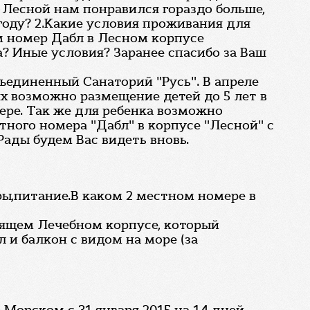
. Лесной нам понравился гораздо больше,
 году? 2.Какие условия проживания для
ем номер Дабл в Лесном корпусе
а? Иные условия? Заранее спасибо за Ваш
бъединенный Санаторий "Русь". В апреле
х возможно размещение детей до 5 лет в
ере. Так же для ребенка возможно
ного номера "Дабл" в корпусе "Лесной" с
 Рады будем Вас видеть вновь.
уры,питание.В каком 2 местном номере в
оящем Лечебном корпусе, который
 и балкон с видом на море (за