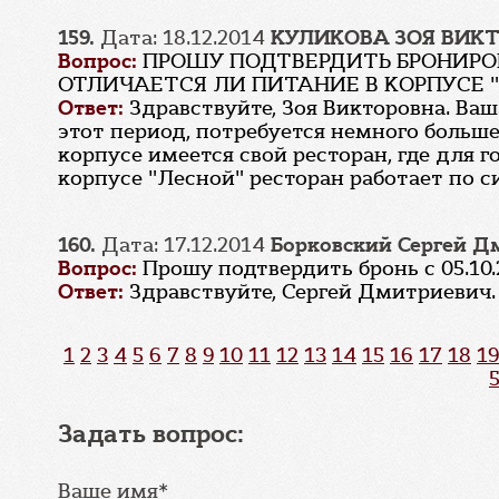
159.
Дата: 18.12.2014
КУЛИКОВА ЗОЯ ВИК
Вопрос:
ПРОШУ ПОДТВЕРДИТЬ БРОНИРОВ
ОТЛИЧАЕТСЯ ЛИ ПИТАНИЕ В КОРПУСЕ "
Ответ:
Здравствуйте, Зоя Викторовна. Ваш
этот период, потребуется немного больше
корпусе имеется свой ресторан, где для г
корпусе "Лесной" ресторан работает по 
160.
Дата: 17.12.2014
Борковский Сергей Д
Вопрос:
Прошу подтвердить бронь с 05.10.2
Ответ:
Здравствуйте, Сергей Дмитриевич.
1
2
3
4
5
6
7
8
9
10
11
12
13
14
15
16
17
18
19
Задать вопрос:
Ваше имя*