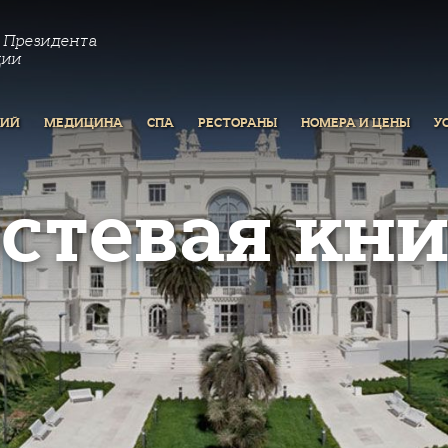
 Президента
ции
РИЙ
МЕДИЦИНА
СПА
РЕСТОРАНЫ
НОМЕРА И ЦЕНЫ
У
остевая кни