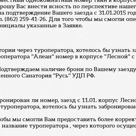
х местный однокомнатный номер твин в корпусе 
рошу Вас внести ясность по перспективе нашег
а подтверждение Вашего заезда с 31.01.2015 го
 (862) 259-41-26. Для того чтобы мы смогли оп
нициалы указанные в Заявке.
ории через туроператора, хотелось бы узнать 
ператора "Алеан" номер в корпусе "Лесной" с 11
Подтверждаем наличие брони по Вашему заезду в 
енного Санатория "Русь" УДП РФ.
онирован ли номер, заезд с 11.01. корпус Лесн
 туроператора, хотелось бы узнать забронирова
чтобы мы смогли Вам предоставить более корре
азвание туроператора , через которого осуще