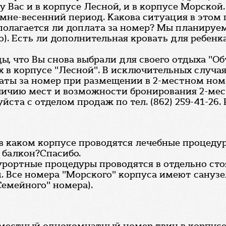
 Вас и в корпусе Лесной, и в корпусе Морской
имне-весенний период. Какова ситуация в этом
едполагается ли доплата за номер? Мы планиру
). Есть ли дополнительная кровать для ребенк
ы, что Вы снова выбрали для своего отдыха "О
 в корпусе "Лесной". В исключительных случая
аты за номер при размещении в 2-местном ном
личию мест и возможности бронирования 2-мест
уйста с отделом продаж по тел. (862) 259-41-26.
, в каком корпусе проводятся лечебные процед
 балкон?Спасибо.
урортные процедуры проводятся в отдельно ст
 Все номера "Морского" корпуса имеют санузел
емейного" номера).