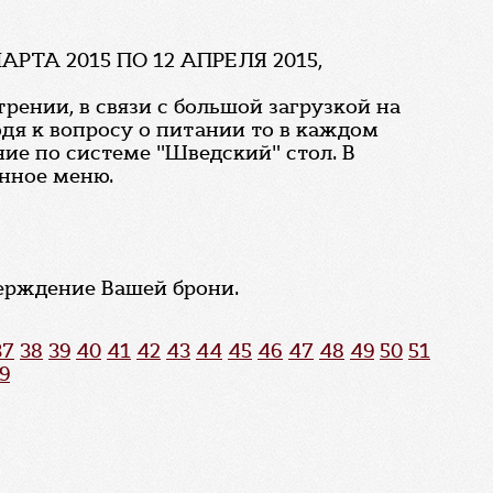
А 2015 ПО 12 АПРЕЛЯ 2015,
рении, в связи с большой загрузкой на
дя к вопросу о питании то в каждом
ние по системе "Шведский" стол. В
енное меню.
верждение Вашей брони.
37
38
39
40
41
42
43
44
45
46
47
48
49
50
51
9