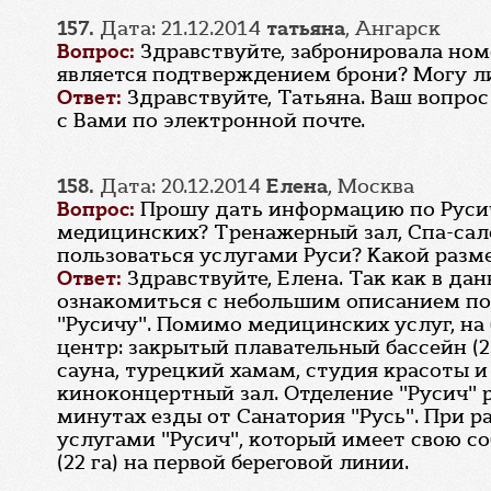
157.
Дата: 21.12.2014
татьяна
, Ангарск
Вопрос:
Здравствуйте, забронировала номер
является подтверждением брони? Могу ли 
Ответ:
Здравствуйте, Татьяна. Ваш вопрос
с Вами по электронной почте.
158.
Дата: 20.12.2014
Елена
, Москва
Вопрос:
Прошу дать информацию по Русичу
медицинских? Тренажерный зал, Спа-сало
пользоваться услугами Руси? Какой разме
Ответ:
Здравствуйте, Елена. Так как в да
ознакомиться с небольшим описанием по д
"Русичу". Помимо медицинских услуг, на
центр: закрытый плавательный бассейн (2
сауна, турецкий хамам, студия красоты 
киноконцертный зал. Отделение "Русич" р
минутах езды от Санатория "Русь". При р
услугами "Русич", который имеет свою со
(22 га) на первой береговой линии.