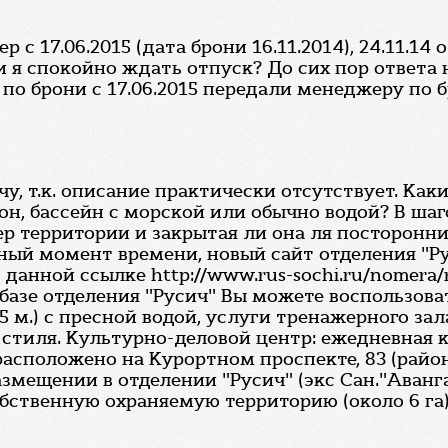
 с 17.06.2015 (дата брони 16.11.2014), 24.11.14
я спокойно ждать отпуск? До сих пор ответа н
 по брони с 17.06.2015 передали менеджеру по
, т.к. описание практически отсутствует. Ка
н, бассейн с морской или обычно водой? В ша
р территории и закрытая ли она ля посторонних
нный момент времени, новый сайт отделения "Ру
анной ссылке http://www.rus-sochi.ru/nomera/
 базе отделения "Русич" Вы можете воспользо
5 м.) с пресной водой, услуги тренажерного за
и стиля. Культурно-деловой центр: ежедневная 
асположено на Курортном проспекте, 83 (район
азмещении в отделении "Русич" (экс Сан."Аванг
бственную охраняемую территорию (около 6 га),