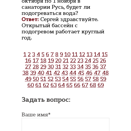
октября по 1 ноября в
санатории Русь, будет ли
подогреваться вода?
Ответ:
Сергей здравствуйте.
Открытый бассейн с
подогревом работает круглый
год.
1
2
3
4
5
6
7
8
9
10
11
12
13
14
15
16
17
18
19
20
21
22
23
24
25
26
27
28
29
30
31
32
33
34
35
36
37
38
39
40
41
42
43
44
45
46
47
48
49
50
51
52
53
54
55
56
57
58
59
60
61
62
63
64
65
66
67
68
69
Задать вопрос:
Ваше имя*