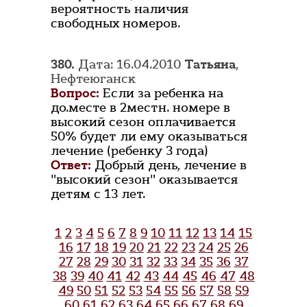
вероятность наличия
свободных номеров.
380.
Дата: 16.04.2010
Татьяна
,
Нефтеюганск
Вопрос:
Если за ребенка на
до.месте в 2местн. номере в
высокий сезон оплачивается
50% будет ли ему оказываться
лечение (ребенку 3 года)
Ответ:
Добрый день, лечение в
"высокий сезон" оказывается
детям с 13 лет.
1
2
3
4
5
6
7
8
9
10
11
12
13
14
15
16
17
18
19
20
21
22
23
24
25
26
27
28
29
30
31
32
33
34
35
36
37
38
39
40
41
42
43
44
45
46
47
48
49
50
51
52
53
54
55
56
57
58
59
60
61
62
63
64
65
66
67
68
69