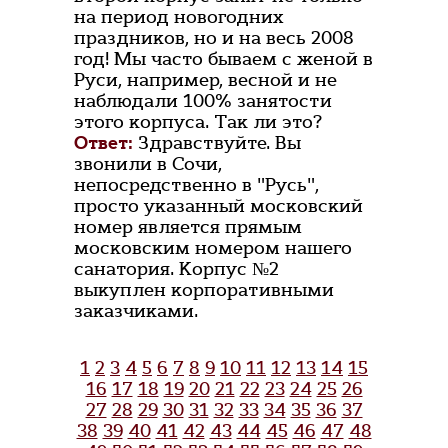
на период новогодних
праздников, но и на весь 2008
год! Мы часто бываем с женой в
Руси, например, весной и не
наблюдали 100% занятости
этого корпуса. Так ли это?
Ответ:
Здравствуйте. Вы
звонили в Сочи,
непосредственно в "Русь",
просто указанный московский
номер является прямым
московским номером нашего
санатория. Корпус №2
выкуплен корпоративными
заказчиками.
1
2
3
4
5
6
7
8
9
10
11
12
13
14
15
16
17
18
19
20
21
22
23
24
25
26
27
28
29
30
31
32
33
34
35
36
37
38
39
40
41
42
43
44
45
46
47
48