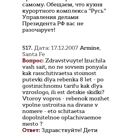
самому. Обещаем, что кухня
курортного комплекса "Русь"
Управления делами
Президента РФ вас не
разочарует!
517.
Дата: 17.12.2007
Armine
,
Santa Fe
Вопрос:
Zdravstvuyte! Izuchila
vash sait, no ne sovsem ponyala
kak rasschitivaetsa stoimost
putevki dlya rebenka 8 let - po
gostinichnomu tarifu kak dlya
vzroslogo, ili est detskie skidki?
Vtoroy vopros - rebenok mozhet
vpolne ustroitsa na divane v
nomere - eto schitaetsa
dopolnitelnoe oplachivaemoe
mesto ?
Ответ:
Здравствуйте! Дети