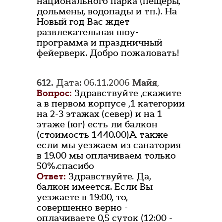
национального парка (пещеры,
дольмены, водопады и тп.). На
Новый год Вас ждет
развлекательная шоу-
программа и праздничный
фейерверк. Добро пожаловать!
612.
Дата: 06.11.2006
Майя
,
Вопрос:
Здравствуйте ,скажите
а в первом корпусе ,1 категории
на 2-3 этажах (север) и на 1
этаже (юг) есть ли балкон
(стоимость 1440.00)А также
если мы уезжаем из санатория
в 19.00 мы оплачиваем только
50%.спасибо
Ответ:
Здравствуйте. Да,
балкон имеется. Если Вы
уезжаете в 19:00, то,
совершенно верно -
оплачиваете 0,5 суток (12:00 -