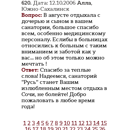
620.
Дата: 12.10.2006
Алла
,
Южно-Сахалинск
Вопрос:
В августе отдыхала с
дочерью и сыном в вашем
санатории, большое спасибо
всем, особенно медицинскому
персоналу. Еслибы в больницах
относились к больным с таким
вниманием и заботой как у
вас... но об этом только можно
мечтать !
Ответ:
Спасибо за теплые
слова! Надеемся, санаторий
"Русь" станет Вашим
излюбленным местом отдыха в
Сочи, не болейте! Добро
пожаловать в любое время
года!
1
2
3
4
5
6
7
8
9
10
11
12
13
14
15
16
17
18
19
20
21
22
23
24
25
26