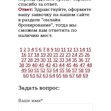
спасибо за ответ.
Ответ:
Здравствуйте, оформите
вашу заявочку на нашем сайте
в разделе "онлайн
бронирование", тогда мы
сможем вам ответить по
наличию мест.
1
2
3
4
5
6
7
8
9
10
11
12
13
14
15
16
17
18
19
20
21
22
23
24
25
26
27
28
29
30
31
32
33
34
35
36
37
38
39
40
41
42
43
44
45
46
47
48
49
50
51
52
53
54
55
56
57
58
59
60
61
62
63
64
65
66
67
68
69
Задать вопрос:
Ваше имя*