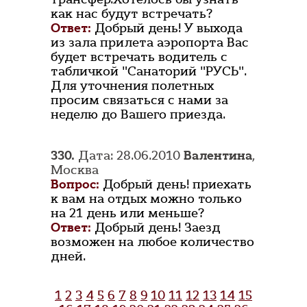
как нас будут встречать?
Ответ:
Добрый день! У выхода
из зала прилета аэропорта Вас
будет встречать водитель с
табличкой "Санаторий "РУСЬ".
Для уточнения полетных
просим связаться с нами за
неделю до Вашего приезда.
330.
Дата: 28.06.2010
Валентина
,
Москва
Вопрос:
Добрый день! приехать
к вам на отдых можно только
на 21 день или меньше?
Ответ:
Добрый день! Заезд
возможен на любое количество
дней.
1
2
3
4
5
6
7
8
9
10
11
12
13
14
15