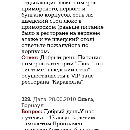
отдыхающие люкс номеров
приморского, первого и
бунгало корпусов, есть ли
шведский стол люкс в
приморском (раньше питание
было в ресторане на верхнем
этаже и не шведский стол)
ответьте пожалуйста по
корпусам.
Ответ:
Добрый день! Питание
номеров категории "Люкс" по
системе "шведский стол"
осуществляется в VIP-зале
ресторана "Каравелла".
329.
Дата: 28.06.2010
Ольга
,
Барнаул
Вопрос:
Добрый день.У нас
путевка с 13 августа,летим
самолетом.Проплачен
трансфер.Хотелось бы узнать