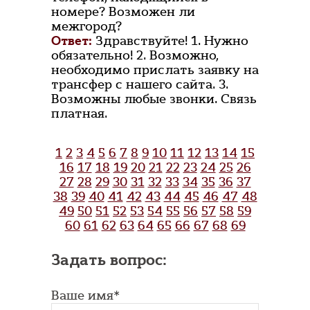
номере? Возможен ли
межгород?
Ответ:
Здравствуйте! 1. Нужно
обязательно! 2. Возможно,
необходимо прислать заявку на
трансфер с нашего сайта. 3.
Возможны любые звонки. Связь
платная.
1
2
3
4
5
6
7
8
9
10
11
12
13
14
15
16
17
18
19
20
21
22
23
24
25
26
27
28
29
30
31
32
33
34
35
36
37
38
39
40
41
42
43
44
45
46
47
48
49
50
51
52
53
54
55
56
57
58
59
60
61
62
63
64
65
66
67
68
69
Задать вопрос:
Ваше имя*