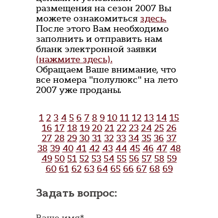
размещения на сезон 2007 Вы
можете ознакомиться
здесь.
После этого Вам необходимо
заполнить и отправить нам
бланк электронной заявки
(нажмите здесь).
Обращаем Ваше внимание, что
все номера "полулюкс" на лето
2007 уже проданы.
1
2
3
4
5
6
7
8
9
10
11
12
13
14
15
16
17
18
19
20
21
22
23
24
25
26
27
28
29
30
31
32
33
34
35
36
37
38
39
40
41
42
43
44
45
46
47
48
49
50
51
52
53
54
55
56
57
58
59
60
61
62
63
64
65
66
67
68
69
Задать вопрос:
Ваше имя*