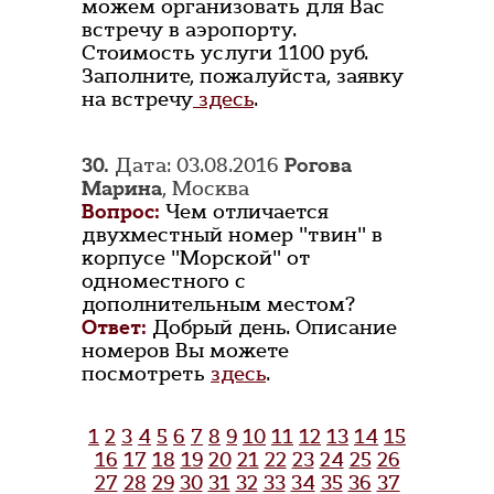
можем организовать для Вас
встречу в аэропорту.
Стоимость услуги 1100 руб.
Заполните, пожалуйста, заявку
на встречу
здесь
.
30.
Дата: 03.08.2016
Рогова
Марина
, Москва
Вопрос:
Чем отличается
двухместный номер "твин" в
корпусе "Морской" от
одноместного с
дополнительным местом?
Ответ:
Добрый день. Описание
номеров Вы можете
посмотреть
здесь
.
1
2
3
4
5
6
7
8
9
10
11
12
13
14
15
16
17
18
19
20
21
22
23
24
25
26
27
28
29
30
31
32
33
34
35
36
37