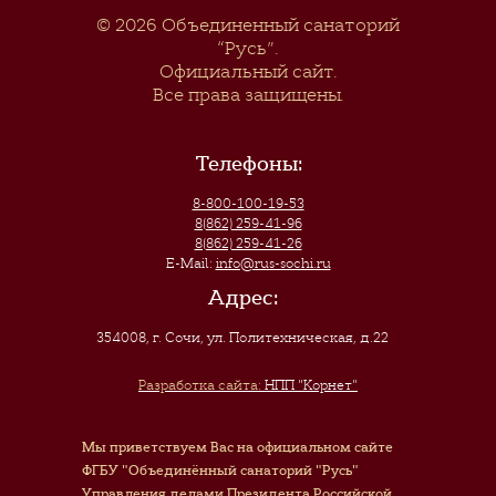
© 2026
Объединенный санаторий
“Русь”
.
Официальный сайт.
Все права защищены.
Телефоны:
8-800-100-19-53
8(862) 259-41-96
8(862) 259-41-26
E-Mail:
info@rus-sochi.ru
Адрес:
354008, г. Сочи
,
ул. Политехническая, д.22
Разработка сайта:
НПП "Корнет"
Мы приветствуем Вас на официальном сайте
ФГБУ "Объединённый санаторий "Русь"
Управления делами Президента Российской