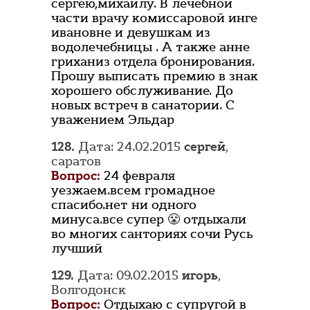
сергею,михаилу. В лечебной
части врачу комиссаровой инге
ивановне и девушкам из
водолечебницы . А также анне
гриханиз отдела бронирования.
Прошу выписать премию в знак
хорошего обслуживание. До
новых встреч в санатории. С
уважением Эльдар
128.
Дата: 24.02.2015
сергей
,
саратов
Вопрос:
24 февраля
уезжаем.всем громадное
спасибо.нет ни одного
минуса.все супер 😤 отдыхали
во многих санториях сочи Русь
лучший
129.
Дата: 09.02.2015
игорь
,
Волгодонск
Вопрос:
Отдыхаю с супругой в