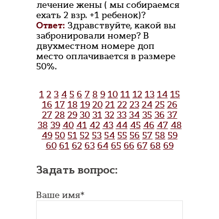
лечение жены ( мы собираемся
ехать 2 взр. +1 ребенок)?
Ответ:
Здравствуйте, какой вы
забронировали номер? В
двухместном номере доп
место оплачивается в размере
50%.
1
2
3
4
5
6
7
8
9
10
11
12
13
14
15
16
17
18
19
20
21
22
23
24
25
26
27
28
29
30
31
32
33
34
35
36
37
38
39
40
41
42
43
44
45
46
47
48
49
50
51
52
53
54
55
56
57
58
59
60
61
62
63
64
65
66
67
68
69
Задать вопрос:
Ваше имя*