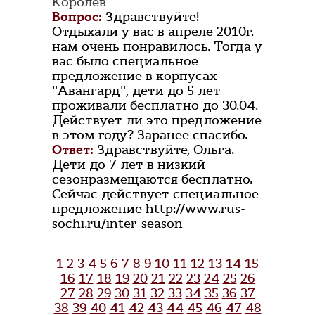
Королёв
Вопрос:
Здравствуйте!
Отдыхали у вас в апреле 2010г.
нам очень понравилось. Тогда у
вас было специальное
предложение в корпусах
"Авангард", дети до 5 лет
проживали бесплатно до 30.04.
Действует ли это предложение
в этом году? Заранее спасибо.
Ответ:
Здравствуйте, Ольга.
Дети до 7 лет в низкий
сезонразмещаются бесплатно.
Сейчас действует специальное
предложение http://www.rus-
sochi.ru/inter-season
1
2
3
4
5
6
7
8
9
10
11
12
13
14
15
16
17
18
19
20
21
22
23
24
25
26
27
28
29
30
31
32
33
34
35
36
37
38
39
40
41
42
43
44
45
46
47
48