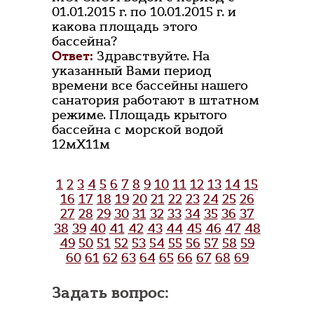
01.01.2015 г. по 10.01.2015 г. и
какова площадь этого
бассейна?
Ответ:
Здравствуйте. На
указанный Вами период
времени все бассейны нашего
санатория работают в штатном
режиме. Площадь крытого
бассейна с морской водой
12мХ11м
1
2
3
4
5
6
7
8
9
10
11
12
13
14
15
16
17
18
19
20
21
22
23
24
25
26
27
28
29
30
31
32
33
34
35
36
37
38
39
40
41
42
43
44
45
46
47
48
49
50
51
52
53
54
55
56
57
58
59
60
61
62
63
64
65
66
67
68
69
Задать вопрос: