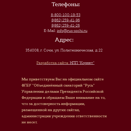
Телефоны:
8-800-100-19-53
8(862) 259-41-96
8(862) 259-41-26
E-Mail:
info@rus-sochi.ru
Адрес:
354008, г. Сочи
,
ул. Политехническая, д.22
Разработка сайта:
НПП "Корнет"
Мы приветствуем Вас на официальном сайте
ФГБУ "Объединённый санаторий "Русь"
Управления делами Президента Российской
Федерации и обращаем Ваше внимание на то,
что за достоверность информации,
размещенной на других сайтах,
администрация учреждения ответственности
не несет.