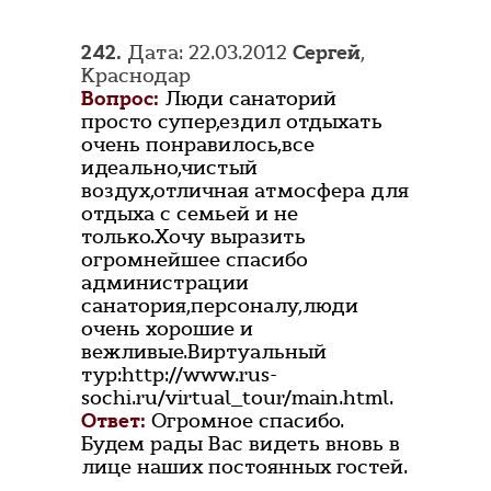
242.
Дата: 22.03.2012
Сергей
,
Краснодар
Вопрос:
Люди санаторий
просто супер,ездил отдыхать
очень понравилось,все
идеально,чистый
воздух,отличная атмосфера для
отдыха с семьей и не
только.Хочу выразить
огромнейшее спасибо
администрации
санатория,персоналу,люди
очень хорошие и
вежливые.Виртуальный
тур:http://www.rus-
sochi.ru/virtual_tour/main.html.
Ответ:
Огромное спасибо.
Будем рады Вас видеть вновь в
лице наших постоянных гостей.