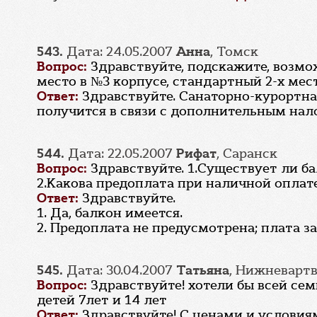
543.
Дата: 24.05.2007
Анна
, Томск
Вопрос:
Здравствуйте, подскажите, возмож
место в №3 корпусе, стандартный 2-х ме
Ответ:
Здравствуйте. Санаторно-курортная
получится в связи с дополнительным на
544.
Дата: 22.05.2007
Рифат
, Саранск
Вопрос:
Здравствуйте. 1.Существует ли ба
2.Какова предоплата при наличной оплате
Ответ:
Здравствуйте.
1. Да, балкон имеется.
2. Предоплата не предусмотрена; плата з
545.
Дата: 30.04.2007
Татьяна
, Нижневарт
Вопрос:
Здравствуйте! хотели бы всей се
детей 7лет и 14 лет
Ответ:
Здравствуйте! С ценами и услови