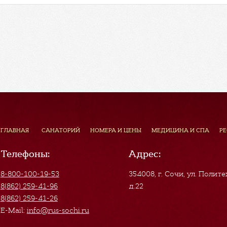
ГЛАВНАЯ
САНАТОРИЙ
НОМЕРА И ЦЕНЫ
МЕДИЦИНА И СПА
Р
Телефоны:
Адрес:
8-800-100-19-53
354008, г. Сочи
,
ул. Полите
8(862) 259-41-96
д.22
8(862) 259-41-26
E-Mail:
info@rus-sochi.ru