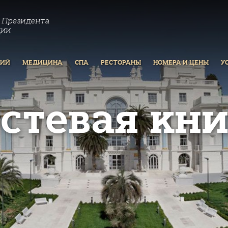
 Президента
ции
РИЙ
МЕДИЦИНА
СПА
РЕСТОРАНЫ
НОМЕРА И ЦЕНЫ
У
остевая кни