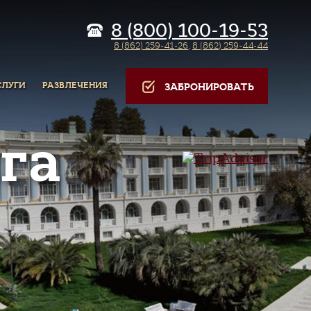
8 (800) 100-19-53
8 (862) 259-41-26
,
8 (862) 259-44-44
СЛУГИ
РАЗВЛЕЧЕНИЯ
ЗАБРОНИРОВАТЬ
га