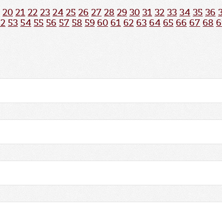
20
21
22
23
24
25
26
27
28
29
30
31
32
33
34
35
36
52
53
54
55
56
57
58
59
60
61
62
63
64
65
66
67
68
6