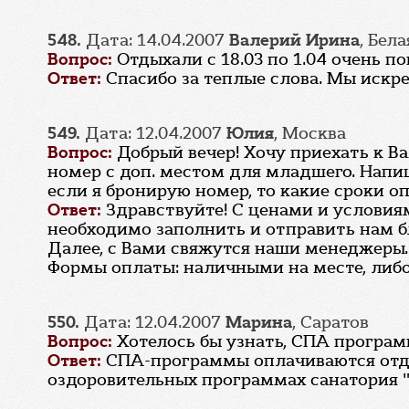
548.
Дата: 14.04.2007
Валерий Ирина
, Бел
Вопрос:
Отдыхали с 18.03 по 1.04 очень п
Ответ:
Спасибо за теплые слова. Мы искре
549.
Дата: 12.04.2007
Юлия
, Москва
Вопрос:
Добрый вечер! Хочу приехать к В
номер с доп. местом для младшего. Напиш
если я бронирую номер, то какие сроки о
Ответ:
Здравствуйте! С ценами и услови
необходимо заполнить и отправить нам 
Далее, с Вами свяжутся наши менеджеры.
Формы оплаты: наличными на месте, либо 
550.
Дата: 12.04.2007
Марина
, Саратов
Вопрос:
Хотелось бы узнать, СПА програм
Ответ:
СПА-программы оплачиваются отде
оздоровительных программах санатория "