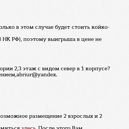
олько в этом случае будет стоить койко-
8 НК РФ), поэтому выигрыша в цене не
рии 2,3 этаж с видом север в 1 корпусе?
ением,abriur@yandex.
возможное размещение 2 взрослых и 2
комиться
здесь.
После этого Вам