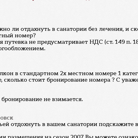
но ли отдахнуть в санатории без лечения, и ск
стный номер?
 путевка не предусматривает НДС (ст. 149 п. 1
логообложением.
лкон в стандартном 2х местном номере 1 катего
, сколько стоит бронирование номера ? С уваж
а бронирование не взимается.
вовск
мьей отдохнуть в вашем санатории подскажите 
ями размещения на сезон 2007 Вы можете озна