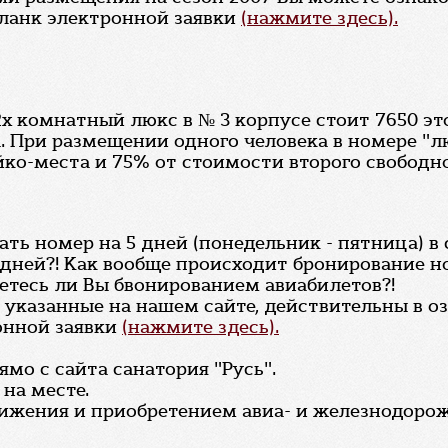
бланк электронной заявки
(нажмите здесь).
 комнатный люкс в № 3 корпусе стоит 7650 это
. При размещении одного человека в номере "л
ко-места и 75% от стоимости второго свободно
ать номер на 5 дней (понедельник - пятница) в 
дней?! Как вообще происходит бронирование н
аетесь ли Вы бвонированием авиабилетов?!
, указанные на нашем сайте, действительны в 
онной заявки
(нажмите здесь).
мо с сайта санатория "Русь".
на месте.
вижения и приобретением авиа- и железнодоро