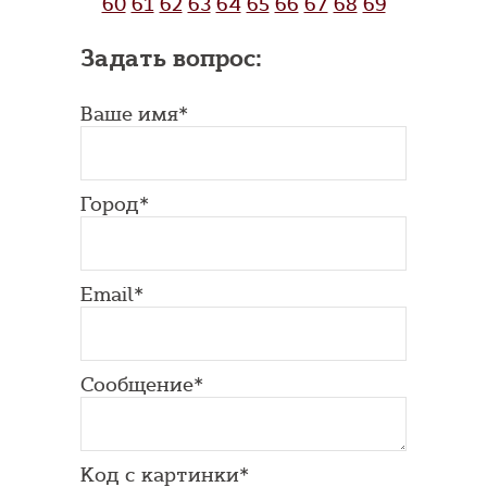
60
61
62
63
64
65
66
67
68
69
Задать вопрос:
Ваше имя*
Город*
Email*
Сообщение*
Код с картинки*