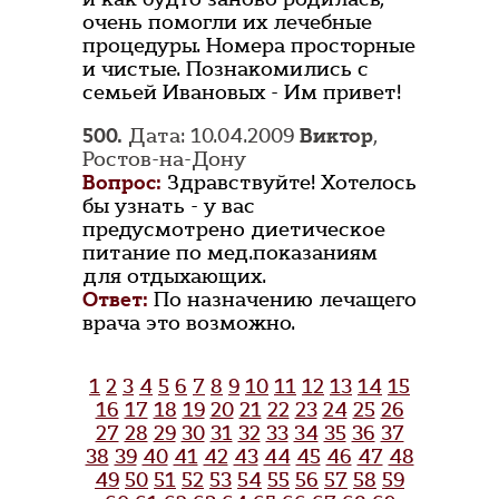
очень помогли их лечебные
процедуры. Номера просторные
и чистые. Познакомились с
семьей Ивановых - Им привет!
500.
Дата: 10.04.2009
Виктор
,
Ростов-на-Дону
Вопрос:
Здравствуйте! Хотелось
бы узнать - у вас
предусмотрено диетическое
питание по мед.показаниям
для отдыхающих.
Ответ:
По назначению лечащего
врача это возможно.
1
2
3
4
5
6
7
8
9
10
11
12
13
14
15
16
17
18
19
20
21
22
23
24
25
26
27
28
29
30
31
32
33
34
35
36
37
38
39
40
41
42
43
44
45
46
47
48
49
50
51
52
53
54
55
56
57
58
59