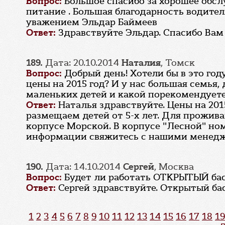
Вопрос:
Большое спасибо за хорошее обсл
питание . Большая благодарность водител
уважением Эльдар Баймеев
Ответ:
Здравствуйте Эльдар. Спасибо Вам
189.
Дата: 20.10.2014
Наталия
, Томск
Вопрос:
Добрый день! Хотели бы в это год
цены на 2015 год? И у нас большая семья, 
маленьких детей и какой порекомендуете 
Ответ:
Наталья здравствуйте. Цены на 20
размещаем детей от 5-х лет. Для прожив
корпусе Морской. В корпусе "Лесной" ном
информации свяжитесь с нашими менеджера
190.
Дата: 14.10.2014
Сергей
, Москва
Вопрос:
Будет ли работать ОТКРЫТЫЙ бассе
Ответ:
Сергей здравствуйте. Открытый бас
1
2
3
4
5
6
7
8
9
10
11
12
13
14
15
16
17
18
19