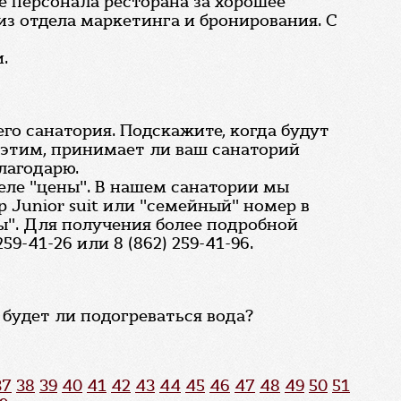
е персонала ресторана за хорошее
из отдела маркетинга и бронирования. С
.
его санатория. Подскажите, когда будут
 с этим, принимает ли ваш санаторий
лагодарю.
еле "цены". В нашем санатории мы
 Junior suit или "семейный" номер в
ты". Для получения более подробной
-41-26 или 8 (862) 259-41-96.
 будет ли подогреваться вода?
37
38
39
40
41
42
43
44
45
46
47
48
49
50
51