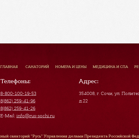
ГЛАВНАЯ
САНАТОРИЙ
НОМЕРА И ЦЕНЫ
МЕДИЦИНА И СПА
Р
Телефоны:
Адрес:
8-800-100-19-53
354008, г. Сочи
,
ул. Полите
8(862) 259-41-96
д.22
8(862) 259-41-26
E-Mail:
info@rus-sochi.ru
ный санаторий "Русь" Управления делами Президента Российской Феде