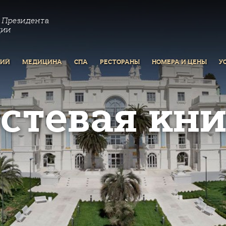
 Президента
ции
РИЙ
МЕДИЦИНА
СПА
РЕСТОРАНЫ
НОМЕРА И ЦЕНЫ
У
остевая кни