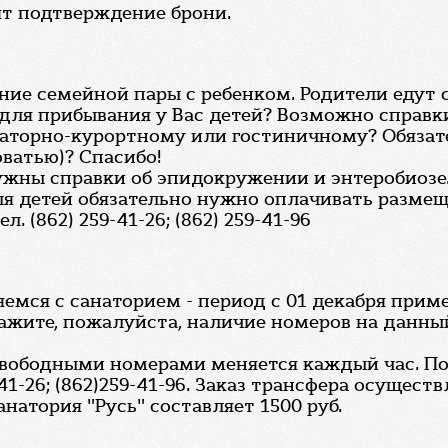
ят подтверждение брони.
ие семейной пары с ребенком. Родители едут 
для прибывания у Вас детей? Возможно справки
аторно-курортному или гостиничному? Обязате
ватью)? Спасибо!
нужны справки об эпидокружении и энтеробиозе
я детей обязательно нужно оплачивать размещ
 (862) 259-41-26; (862) 259-41-96
емся с санаторием - период с 01 декабря приме
ажите, пожалуйста, наличие номеров на данны
 свободными номерами меняется каждый час. П
41-26; (862)259-41-96. Заказ трансфера осуществ
натория "Русь" составляет 1500 руб.