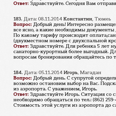
Ответ:
Здравствуйте. Сегодня Вам отправ
183.
Дата: 08.11.2014
Константин
, Тюмеь
Вопрос:
Добрый день! Интересно размещен
все ясно, а какие необходимы документы 
По какому тарифу происходит оплата,сан
(двухместном номере с двухспальной кро
Ответ:
Здравствуйте. Для ребенка 5 лет 
санаторно-курортный более выгодный. Дл
вопросам бронирования обращайтесь по тел.
184.
Дата: 05.11.2014
Игорь
, Магадан
Вопрос:
Добрый день. С супругой определя
возможно остановим выбор на Вас. Подск
из аэропорта. С уважением, Игорь.
Ответ:
Здравствуйте Игорь. Ситуация со
необходимо обращаться по тел.: (862) 259-
Стоимость этой услуги из аэропорта до са