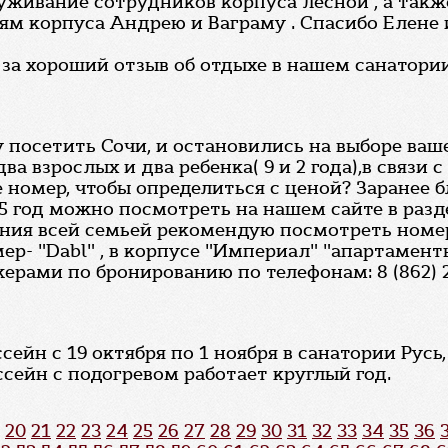
уживание сотрудников корпуса лесной , а такж
ям корпуса Андрею и Ваграму . Спасибо Елене 
 за хороший отзыв об отдыхе в нашем санатории
у посетить Сочи, и остановились на выборе ваш
два взрослых и два ребенка( 9 и 2 года),в связи
номер, чтобы определиться с ценой? Заранее б
15 год можно посмотреть на нашем сайте в разд
ания всей семьей рекомендую посмотреть номер
ер- "Dabl" , в корпусе "Империал" "апартамен
ми по бронированию по телефонам: 8 (862) 259
йн с 19 октября по 1 ноября в санатории Русь,
сейн с подогревом работает круглый год.
20
21
22
23
24
25
26
27
28
29
30
31
32
33
34
35
36