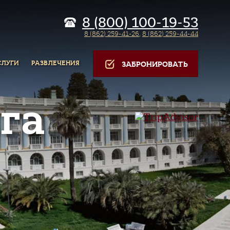
8 (800) 100-19-53
8 (862) 259-41-26
,
8 (862) 259-44-44
СЛУГИ
РАЗВЛЕЧЕНИЯ
ЗАБРОНИРОВАТЬ
га