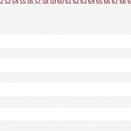
52
53
54
55
56
57
58
59
60
61
62
63
64
65
66
67
68
6