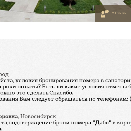
ОТЗЫВЫ
род
ста, условия бронирования номера в санатории
сроки оплаты? Есть ли какие условия отмены 
можно это сделать.Спасибо.
вания Вам следует обращаться по телефонам: (86
оровна
, Новосибирск
а,подтверждение брони номера "Дабл" в корпус
.