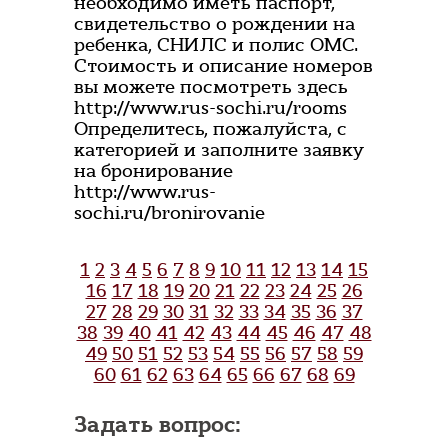
необходимо иметь паспорт,
свидетельство о рождении на
ребенка, СНИЛС и полис ОМС.
Стоимость и описание номеров
вы можете посмотреть здесь
http://www.rus-sochi.ru/rooms
Определитесь, пожалуйста, с
категорией и заполните заявку
на бронирование
http://www.rus-
sochi.ru/bronirovanie
1
2
3
4
5
6
7
8
9
10
11
12
13
14
15
16
17
18
19
20
21
22
23
24
25
26
27
28
29
30
31
32
33
34
35
36
37
38
39
40
41
42
43
44
45
46
47
48
49
50
51
52
53
54
55
56
57
58
59
60
61
62
63
64
65
66
67
68
69
Задать вопрос: