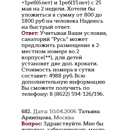
+1реб(6лет) и 1реб(15лет) с 25
мая на 2 недели. Хотели бы
уложиться в сумму от 800 до
1800 руб на человека Надеюсь
на быстрый ответ.
Ответ:
Учитывая Ваши условия,
санаторий "Русь" может
предложить размещение в 2-
местном номере во 2
корпусе(**), для детей
установят две доп. кровати.
Стоимость номера в сутки
составит: 4988 руб. Всю
дополнительную информацию
Вы сможете получить по
телефону: 8 (8622) 594-126/196.
682.
Дата: 10.04.2006
Татьяна
Архипцова
, Москва
Вопрос:
Здравствуйте. Мне бы
хотелось забронировать место