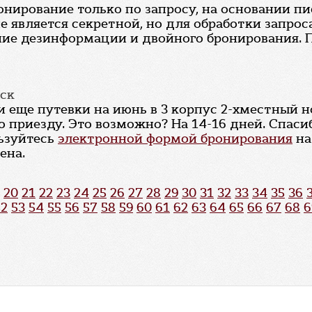
онирование только по запросу, на основании пи
является секретной, но для обработки запроса
ие дезинформации и двойного бронирования. П
ск
ли еще путевки на июнь в 3 корпус 2-хместный 
о приезду. Это возможно? На 14-16 дней. Спаси
ьзуйтесь
электронной формой бронирования
на
ена.
20
21
22
23
24
25
26
27
28
29
30
31
32
33
34
35
36
52
53
54
55
56
57
58
59
60
61
62
63
64
65
66
67
68
6