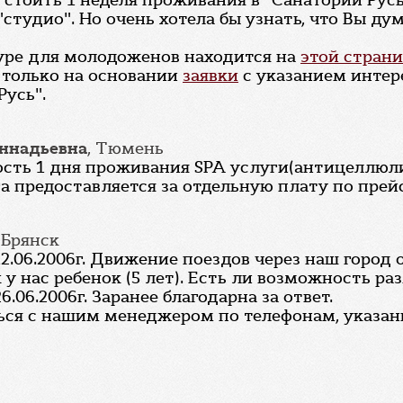
т стоить 1 неделя проживания в "Санатории Ру
тудио". Но очень хотела бы узнать, что Вы дум
туре для молодоженов находится на
этой стран
 только на основании
заявки
с указанием интер
Русь".
еннадьевна
, Тюмень
мость 1 дня проживания SPA услуги(антицеллюл
га предоставляется за отдельную плату по прей
, Брянск
2.06.2006г. Движение поездов через наш город
ак у нас ребенок (5 лет). Есть ли возможность 
6.06.2006г. Заранее благодарна за ответ.
ься с нашим менеджером по телефонам, указан