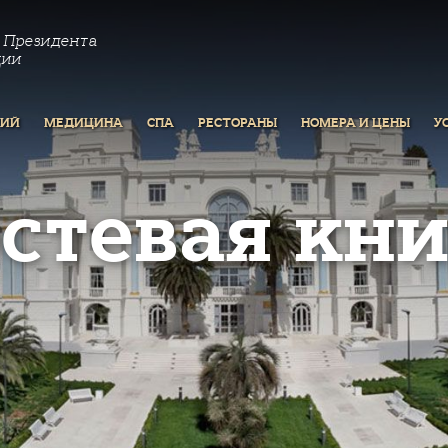
 Президента
ции
РИЙ
МЕДИЦИНА
СПА
РЕСТОРАНЫ
НОМЕРА И ЦЕНЫ
У
остевая кни