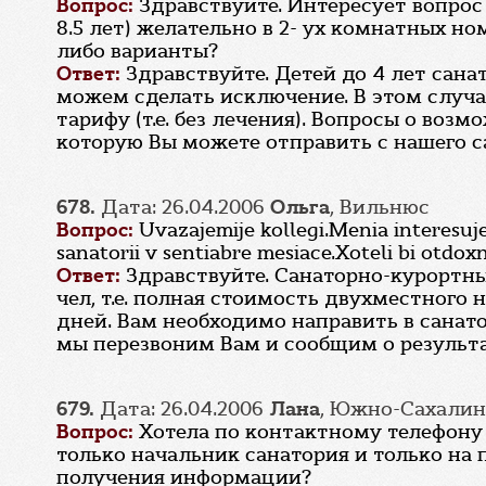
Вопрос:
Здравствуйте. Интересует вопрос 
8.5 лет) желательно в 2- ух комнатных н
либо варианты?
Ответ:
Здравствуйте. Детей до 4 лет сана
можем сделать исключение. В этом случа
тарифу (т.е. без лечения). Вопросы о во
которую Вы можете отправить с нашего с
678.
Дата: 26.04.2006
Oльга
, Вильнюс
Вопрос:
Uvazajemije kollegi.Menia interesuj
sanatorii v sentiabre mesiace.Xoteli bi otdoxn
Ответ:
Здравствуйте. Санаторно-курортны
чел, т.е. полная стоимость двухместного н
дней. Вам необходимо направить в санато
мы перезвоним Вам и сообщим о результ
679.
Дата: 26.04.2006
Лана
, Южно-Сахалин
Вопрос:
Хотела по контактному телефону 
только начальник санатория и только на 
получения информации?