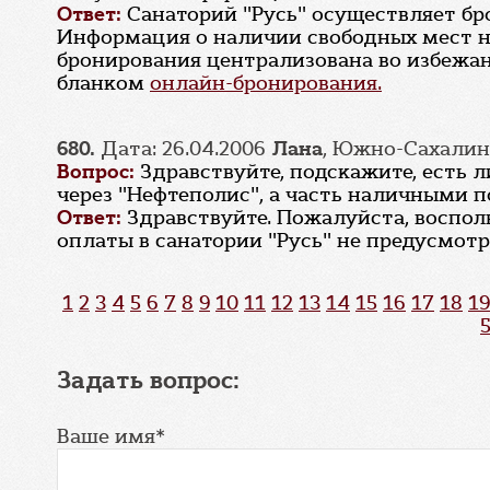
Ответ:
Санаторий "Русь" осуществляет бр
Информация о наличии свободных мест не 
бронирования централизована во избежан
бланком
онлайн-бронирования.
680.
Дата: 26.04.2006
Лана
, Южно-Сахалин
Вопрос:
Здравствуйте, подскажите, есть 
через "Нефтеполис", а часть наличными п
Ответ:
Здравствуйте. Пожалуйста, воспол
оплаты в санатории "Русь" не предусмотр
1
2
3
4
5
6
7
8
9
10
11
12
13
14
15
16
17
18
19
Задать вопрос:
Ваше имя*