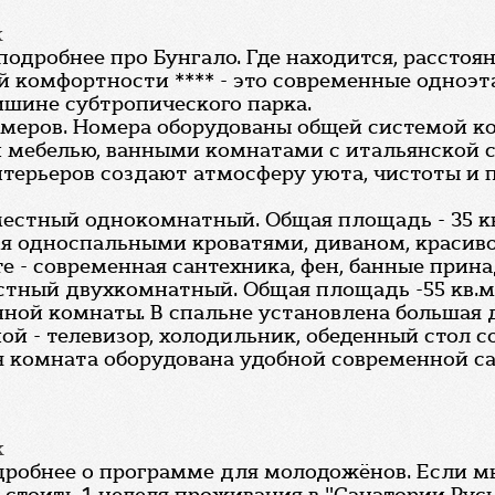
к
подробнее про Бунгало. Где находится, расстоян
 комфортности **** - это современные одноэт
ишине субтропического парка.
омеров. Номера оборудованы общей системой к
й мебелью, ванными комнатами с итальянской 
терьеров создают атмосферу уюта, чистоты и 
естный однокомнатный. Общая площадь - 35 кв
я односпальными кроватями, диваном, красиво
е - современная сантехника, фен, банные прин
стный двухкомнатный. Общая площадь -55 кв.м
анной комнаты. В спальне установлена большая
ной - телевизор, холодильник, обеденный стол 
ая комната оборудована удобной современной с
к
одробнее о программе для молодожёнов. Если мы