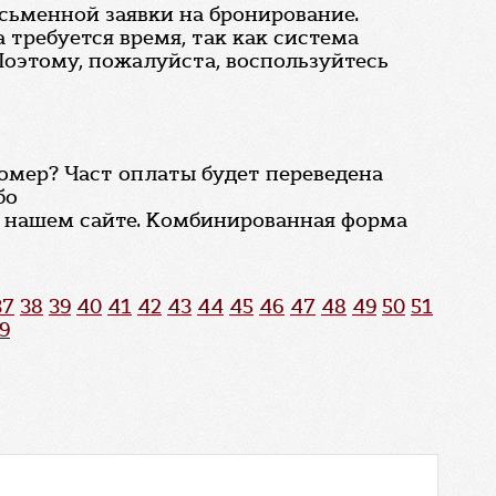
сьменной заявки на бронирование.
 требуется время, так как система
оэтому, пожалуйста, воспользуйтесь
номер? Част оплаты будет переведена
бо
 нашем сайте. Комбинированная форма
37
38
39
40
41
42
43
44
45
46
47
48
49
50
51
9