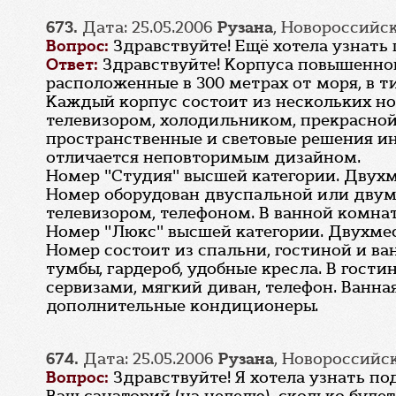
673.
Дата: 25.05.2006
Рузана
, Новороссийс
Вопрос:
Здравствуйте! Ещё хотела узнать 
Ответ:
Здравствуйте! Корпуса повышенной
расположенные в 300 метрах от моря, в т
Каждый корпус состоит из нескольких н
телевизором, холодильником, прекрасно
пространственные и световые решения ин
отличается неповторимым дизайном.
Номер "Студия" высшей категории. Двухм
Номер оборудован двуспальной или двум
телевизором, телефоном. В ванной комнат
Номер "Люкс" высшей категории. Двухме
Номер состоит из спальни, гостиной и в
тумбы, гардероб, удобные кресла. В гости
сервизами, мягкий диван, телефон. Ванн
дополнительные кондиционеры.
674.
Дата: 25.05.2006
Рузана
, Новороссийс
Вопрос:
Здравствуйте! Я хотела узнать п