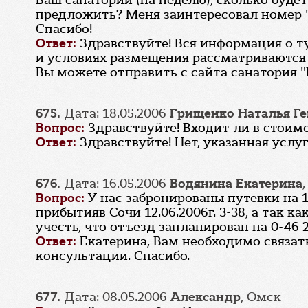
Ваш санаторий (на неделю), сколько буде
предложить? Меня заинтересовал номер "с
Спасибо!
Ответ:
Здравствуйте! Вся информация о 
и условиях размещения рассматриваются
Вы можете отправить с сайта санатория "
675.
Дата: 18.05.2006
Грищенко Наталья Г
Вопрос:
Здравствуйте! Входит ли в стои
Ответ:
Здравствуйте! Нет, указанная услу
676.
Дата: 16.05.2006
Водянина Екатерина
Вопрос:
У нас забронированы путевки на 1
прибытияв Сочи 12.06.2006г. 3-38, а так к
учесть, что отъезд запланирован на 0-46 2
Ответ:
Екатерина, Вам необходимо связат
консультации. Спасибо.
677.
Дата: 08.05.2006
Александр
, Омск