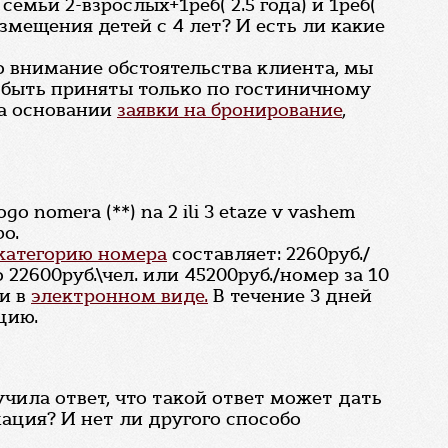
емьи 2-взрослых+1реб( 2.5 года) и 1реб(
змещения детей с 4 лет? И есть ли какие
во внимание обстоятельства клиента, мы
т быть приняты только по гостиничному
на основании
заявки на бронирование
,
go nomera (**) na 2 ili 3 etaze v vashem
bo.
категорию номера
составляет: 2260руб./
 22600руб.\чел. или 45200руб./номер за 10
ли в
электронном виде.
В течение 3 дней
цию.
чила ответ, что такой ответ может дать
ация? И нет ли другого способо