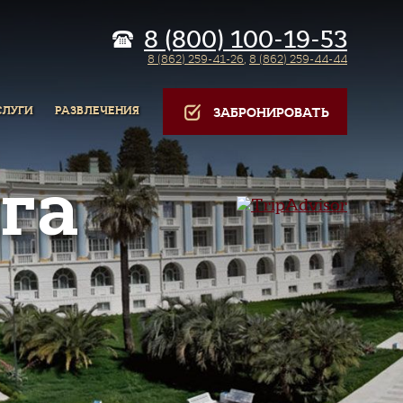
8 (800) 100-19-53
8 (862) 259-41-26
,
8 (862) 259-44-44
СЛУГИ
РАЗВЛЕЧЕНИЯ
ЗАБРОНИРОВАТЬ
га