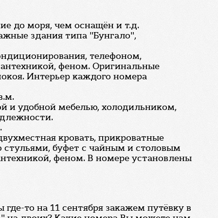
ие до моря, чем оснащён и т.д.
ажные здания типа "Бунгало",
ондиционирования, телефоном,
сантехникой, феном. Оригинальные
покоя. Интерьер каждого номера
.м.
й и удобной мебелью, холодильником,
адлежности.
.
 двухместная кровать, прикроватные
со стульями, буфет с чайным и столовым
антехникой, феном. В номере установлены
 где-то на 11 сентября закажем путёвку в