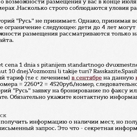
о возможности размещения у вас в конце июля с
омерах .Насколько строго соблюдаются уловия ра
торий "Русь" не принимает. Однако, принимая 
е ограничение следующее: дети до 4 лет могу
зможности размещения рассматриваются только 
айта.
et cena 1 dnia s pitanijem standartnogo dvuxmestno
ut 10 dnej.Vozmozni li takije turi? Rasskazite.Spasi
й тариф (т.е с лечением)
в сентябре
на данную
омера = 2260*2 = 4520руб./номер, следовательно
рий "Русь" заявку на бронирование по факсу и
ате. Обязательно укажите контактную информа
ск
получить информацию о наличии мест, но полу
письменный запрос. Это что - секретная информ