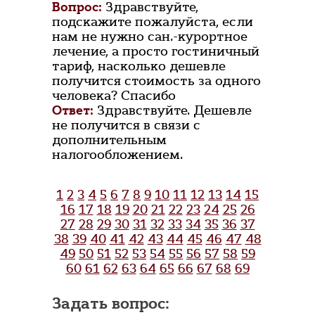
Вопрос:
Здравствуйте,
подскажите пожалуйста, если
нам не нужно сан.-курортное
лечение, а просто гостиничный
тариф, насколько дешевле
получится стоимость за одного
человека? Спасибо
Ответ:
Здравствуйте. Дешевле
не получится в связи с
дополнительным
налогообложением.
1
2
3
4
5
6
7
8
9
10
11
12
13
14
15
16
17
18
19
20
21
22
23
24
25
26
27
28
29
30
31
32
33
34
35
36
37
38
39
40
41
42
43
44
45
46
47
48
49
50
51
52
53
54
55
56
57
58
59
60
61
62
63
64
65
66
67
68
69
Задать вопрос: