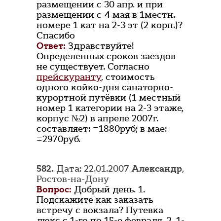
размещении с 30 апр. и при
размещении с 4 мая в 1местн.
номере 1 кат на 2-3 эт (2 корп.)?
Спасибо
Ответ:
Здравствуйте!
Определенных сроков заездов
не существует. Согласно
прейскуранту
, стоимость
одного койко-дня санаторно-
курортной путёвки (1 местный
номер 1 категории на 2-3 этаже,
корпус №2) в апреле 2007г.
составляет: =1880руб; в мае:
=2970руб.
582.
Дата: 22.01.2007
Александр
,
Ростов-на-Дону
Вопрос:
Добрый день. 1.
Подскажите как заказать
встречу с вокзала? Путевка
люкс с 1-го по 15-е февраля. 2. 1-