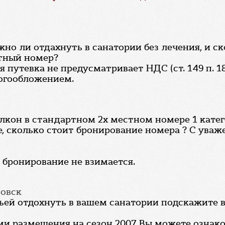
но ли отдахнуть в санатории без лечения, и ск
стный номер?
 путевка не предусматривает НДС (ст. 149 п. 1
логообложением.
лкон в стандартном 2х местном номере 1 катего
, сколько стоит бронирование номера ? С уваж
а бронирование не взимается.
вовск
мьей отдохнуть в вашем санатории подскажите 
ями размещения на сезон 2007 Вы можете озна