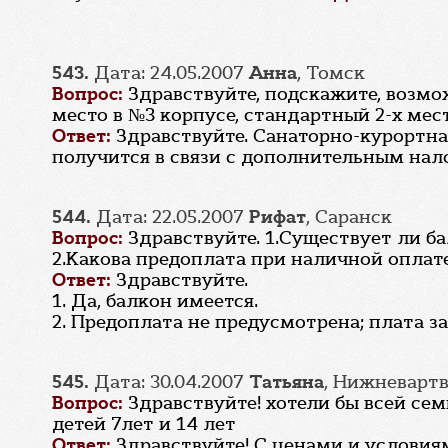
543.
Дата: 24.05.2007
Анна
, Томск
Вопрос:
Здравствуйте, подскажите, возмож
место в №3 корпусе, стандартный 2-х ме
Ответ:
Здравствуйте. Санаторно-курортная
получится в связи с дополнительным на
544.
Дата: 22.05.2007
Рифат
, Саранск
Вопрос:
Здравствуйте. 1.Существует ли ба
2.Какова предоплата при наличной оплате
Ответ:
Здравствуйте.
1. Да, балкон имеется.
2. Предоплата не предусмотрена; плата з
545.
Дата: 30.04.2007
Татьяна
, Нижневарт
Вопрос:
Здравствуйте! хотели бы всей се
детей 7лет и 14 лет
Ответ:
Здравствуйте! С ценами и услови