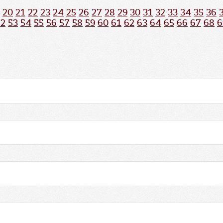
20
21
22
23
24
25
26
27
28
29
30
31
32
33
34
35
36
52
53
54
55
56
57
58
59
60
61
62
63
64
65
66
67
68
6