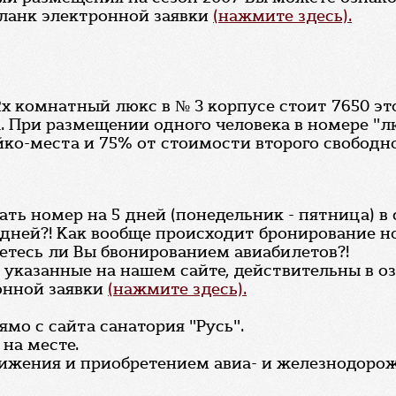
бланк электронной заявки
(нажмите здесь).
 комнатный люкс в № 3 корпусе стоит 7650 это
. При размещении одного человека в номере "л
ко-места и 75% от стоимости второго свободно
ать номер на 5 дней (понедельник - пятница) в 
дней?! Как вообще происходит бронирование н
аетесь ли Вы бвонированием авиабилетов?!
, указанные на нашем сайте, действительны в 
онной заявки
(нажмите здесь).
мо с сайта санатория "Русь".
на месте.
вижения и приобретением авиа- и железнодоро