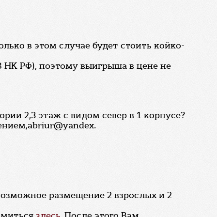
олько в этом случае будет стоить койко-
8 НК РФ), поэтому выигрыша в цене не
рии 2,3 этаж с видом север в 1 корпусе?
ением,abriur@yandex.
возможное размещение 2 взрослых и 2
комиться
здесь.
После этого Вам