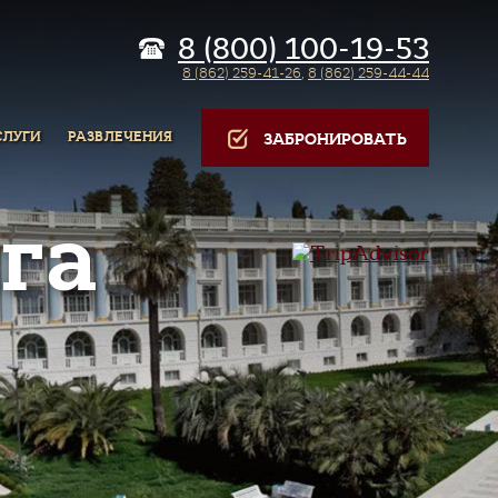
8 (800) 100-19-53
8 (862) 259-41-26
,
8 (862) 259-44-44
СЛУГИ
РАЗВЛЕЧЕНИЯ
ЗАБРОНИРОВАТЬ
га