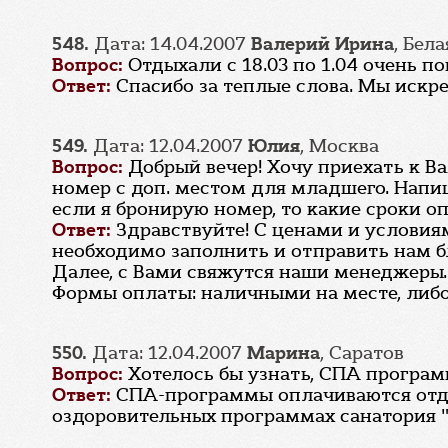
548.
Дата: 14.04.2007
Валерий Ирина
, Бел
Вопрос:
Отдыхали с 18.03 по 1.04 очень п
Ответ:
Спасибо за теплые слова. Мы искре
549.
Дата: 12.04.2007
Юлия
, Москва
Вопрос:
Добрый вечер! Хочу приехать к В
номер с доп. местом для младшего. Напиш
если я бронирую номер, то какие сроки о
Ответ:
Здравствуйте! С ценами и услови
необходимо заполнить и отправить нам 
Далее, с Вами свяжутся наши менеджеры.
Формы оплаты: наличными на месте, либо 
550.
Дата: 12.04.2007
Марина
, Саратов
Вопрос:
Хотелось бы узнать, СПА програм
Ответ:
СПА-программы оплачиваются отде
оздоровительных программах санатория "