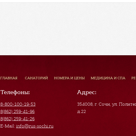
ГЛАВНАЯ
САНАТОРИЙ
НОМЕРА И ЦЕНЫ
МЕДИЦИНА И СПА
Р
Телефоны:
Адрес:
8-800-100-19-53
354008, г. Сочи
,
ул. Полите
8(862) 259-41-96
д.22
8(862) 259-41-26
E-Mail:
info@rus-sochi.ru