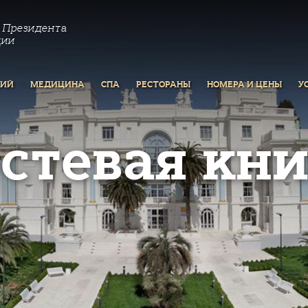
 Президента
ции
РИЙ
МЕДИЦИНА
СПА
РЕСТОРАНЫ
НОМЕРА И ЦЕНЫ
У
остевая кни