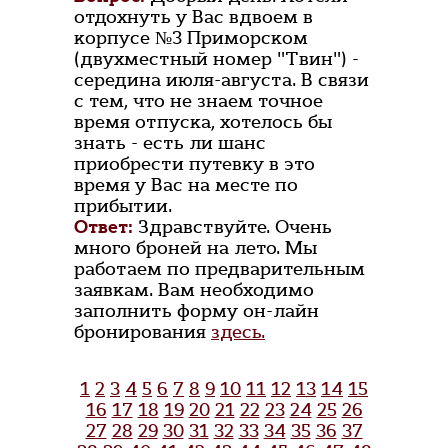
отдохнуть у Вас вдвоем в
корпусе №3 Приморском
(двухместный номер "Твин") -
середина июля-августа. В связи
с тем, что не знаем точное
время отпуска, хотелось бы
знать - есть ли шанс
приобрести путевку в это
время у Вас на месте по
прибытии.
Ответ:
Здравствуйте. Очень
много броней на лето. Мы
работаем по предварительным
заявкам. Вам необходимо
заполнить форму он-лайн
бронирования
здесь.
1
2
3
4
5
6
7
8
9
10
11
12
13
14
15
16
17
18
19
20
21
22
23
24
25
26
27
28
29
30
31
32
33
34
35
36
37