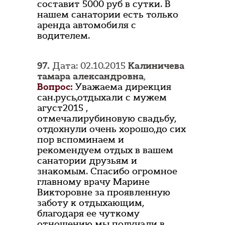
составит 5000 руб в сутки. В
нашем санатории есть только
аренда автомобиля с
водителем.
97.
Дата: 02.10.2015
Калиничева
тамара александровна
,
Вопрос:
Уважаема дирекция
сан.русь,отдыхали с мужем
агуст2015 ,
отмечалирубиновую свадьбу,
отдохнули очень хорошо,до сих
пор вспоминаем и
рекомендуем отдых в вашем
санатории друзьям и
знакомым. Спасибо огромное
главному врачу Марине
Викторовне за проявленную
заботу к отдыхающим,
благодаря ее чуткому
отношению мы получали в