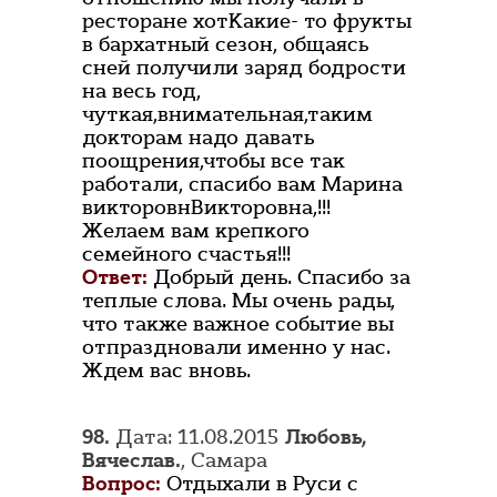
ресторане хотКакие- то фрукты
в бархатный сезон, общаясь
сней получили заряд бодрости
на весь год,
чуткая,внимательная,таким
докторам надо давать
поощрения,чтобы все так
работали, спасибо вам Марина
викторовнВикторовна,!!!
Желаем вам крепкого
семейного счастья!!!
Ответ:
Добрый день. Спасибо за
теплые слова. Мы очень рады,
что также важное событие вы
отпраздновали именно у нас.
Ждем вас вновь.
98.
Дата: 11.08.2015
Любовь,
Вячеслав.
, Самара
Вопрос:
Отдыхали в Руси с