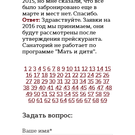
2015, но мне сказали, что все
было забронировано еще в
марте и мест нет. Спасибо.
Ответ:
Здравствуйте. Заявки на
2016 год мы принимаем, они
будут рассмотрены после
утверждения прейскуранта.
Санаторий не работает по
программе "Мать и дитя".
1
2
3
4
5
6
7
8
9
10
11
12
13
14
15
16
17
18
19
20
21
22
23
24
25
26
27
28
29
30
31
32
33
34
35
36
37
38
39
40
41
42
43
44
45
46
47
48
49
50
51
52
53
54
55
56
57
58
59
60
61
62
63
64
65
66
67
68
69
Задать вопрос:
Ваше имя*