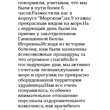
покормили, учитывая, что мы
были в пути более 6
часов.Разместили нас в
корпусе "Морском",на 9 этаже,с
прекрасным видом на море.На
следующий день были на
приеме у зав.отделением
Ганюшкиной Беллы
Игоревны.Исходя из истории
болезни, нам были назначены
всевозможные процедуры, за
что огромное спасибо.Все
последующие дни, мы активно
сочетали лечение,купание в
море и прогулки по прекрасно
оборудованной территории
здравницы.Нам все очень
понравилось, особенно
внимательное отношение
персонала оздоровительного
комплекса, как врачебного