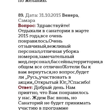
по желанию.
89.
Дата: 31.10.2015
Венера
,
Самара
Вопрос:
Здравствуйте!
Отдыхали в санатории в марте
2015 года,все очень
понравилось.Очень
отзывчивый,вежливый
персонал,отличная уборка
номеров,замечательный
мед.персонал,бассейны,территория,в
общем все отлично!Хотели бы к
вам вернуться,но вопрос,будет
ли ,,Русь,,участвовать в
акции,,Открытый Юг,,?Спасибо!
Ответ:
Добрый день. Нам
приятно, что Вам понравилось
у нас. Ждем Вас вновь, но
Санаторий не будет принимать
участию в программе