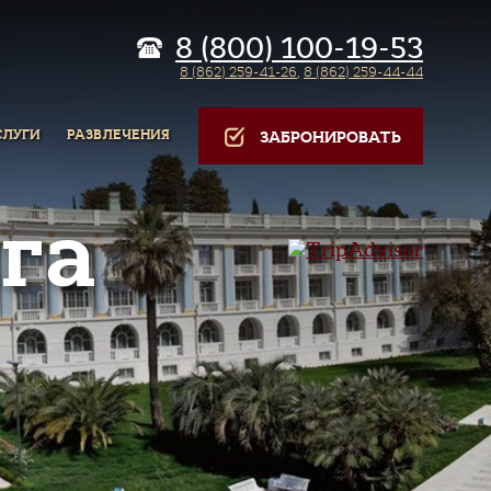
8 (800) 100-19-53
8 (862) 259-41-26
,
8 (862) 259-44-44
СЛУГИ
РАЗВЛЕЧЕНИЯ
ЗАБРОНИРОВАТЬ
га