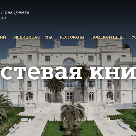
 Президента
ции
РИЙ
МЕДИЦИНА
СПА
РЕСТОРАНЫ
НОМЕРА И ЦЕНЫ
У
остевая кни