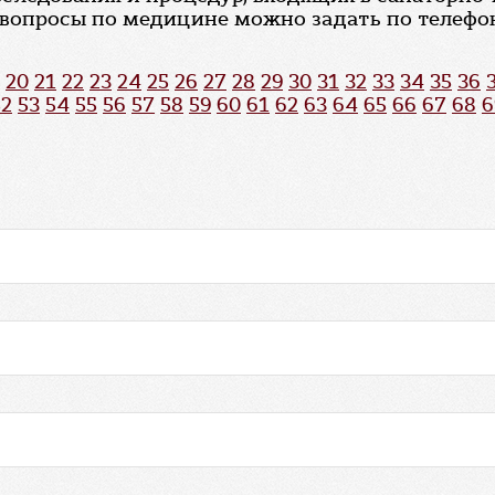
 вопросы по медицине можно задать по телефону
20
21
22
23
24
25
26
27
28
29
30
31
32
33
34
35
36
52
53
54
55
56
57
58
59
60
61
62
63
64
65
66
67
68
6