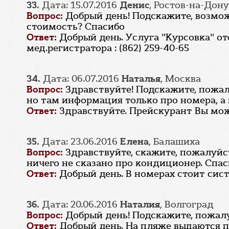
33.
Дата: 15.07.2016
Денис
, Ростов-на-Дону
Вопрос:
Добрый день! Подскажите, возмож
стоимость? Спасибо
Ответ:
Добрый день. Услуга "Курсовка" о
мед.регистратора : (862) 259-40-65
34.
Дата: 06.07.2016
Наталья
, Москва
Вопрос:
Здравствуйте! Подскажите, пожал
но там информация только про номера, а 
Ответ:
Здравствуйте. Прейскурант Вы мо
35.
Дата: 23.06.2016
Елена
, Балашиха
Вопрос:
Здравствуйте, скажите, пожалуйс
ничего не сказано про кондиционер. Спаси
Ответ:
Добрый день. В номерах стоит сис
36.
Дата: 20.06.2016
Наталия
, Волгоград
Вопрос:
Добрый день! Подскажите, пожал
Ответ:
Добрый день. На пляже выдаются 