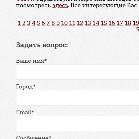
посмотреть
здесь
. Все интересующие Вас
1
2
3
4
5
6
7
8
9
10
11
12
13
14
15
16
17
18
19
Задать вопрос:
Ваше имя*
Город*
Email*
Сообщение*