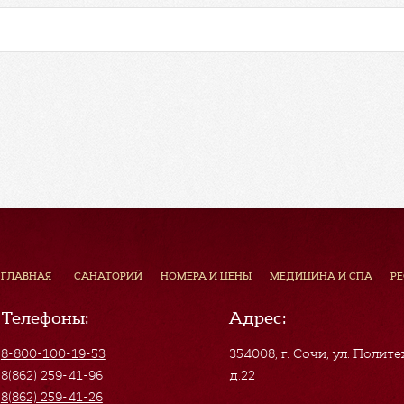
ГЛАВНАЯ
САНАТОРИЙ
НОМЕРА И ЦЕНЫ
МЕДИЦИНА И СПА
Р
Телефоны:
Адрес:
8-800-100-19-53
354008, г. Сочи
,
ул. Полите
8(862) 259-41-96
д.22
8(862) 259-41-26