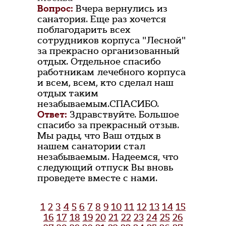
Вопрос:
Вчера вернулись из
санатория. Еще раз хочется
поблагодарить всех
сотрудников корпуса "Лесной"
за прекрасно организованный
отдых. Отдельное спасибо
работникам лечебного корпуса
и всем, всем, кто сделал наш
отдых таким
незабываемым.СПАСИБО.
Ответ:
Здравствуйте. Большое
спасибо за прекрасный отзыв.
Мы рады, что Ваш отдых в
нашем санатории стал
незабываемым. Надеемся, что
следующий отпуск Вы вновь
проведете вместе с нами.
1
2
3
4
5
6
7
8
9
10
11
12
13
14
15
16
17
18
19
20
21
22
23
24
25
26