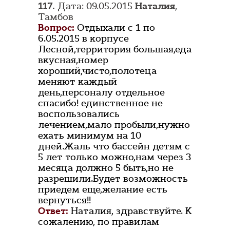
117.
Дата: 09.05.2015
Наталия
,
Тамбов
Вопрос:
Отдыхали с 1 по
6.05.2015 в корпусе
Лесной,территория большая,еда
вкусная,номер
хороший,чисто,полотеца
меняют каждый
день,персоналу отдельное
спасибо! единственное не
воспользовались
лечением,мало пробыли,нужно
ехать минимум на 10
дней.Жаль что бассейн детям с
5 лет только можно,нам через 3
месяца должно 5 быть,но не
разрешили.Будет возможность
приедем еще,желание есть
вернуться!!
Ответ:
Наталия, здравствуйте. К
сожалению, по правилам