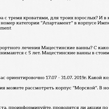
ра с тремя кроватями, для троих взрослых? И в
номер категории "Апартамент" в корпусе Импер
tment
рортного лечения Мацестинские ванны? С како
инимаются с 5 лет. Мацестинские ванны в стоим
с ориентировочно 17.07 - 31.07. 2019г. Какой 
ия можете рассмотреть корпус "Морской". В н
та, проинформируйте, проводятся ли акции по