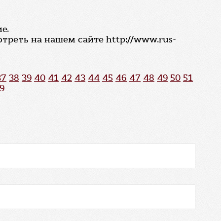
е.
треть на нашем сайте http://www.rus-
37
38
39
40
41
42
43
44
45
46
47
48
49
50
51
9