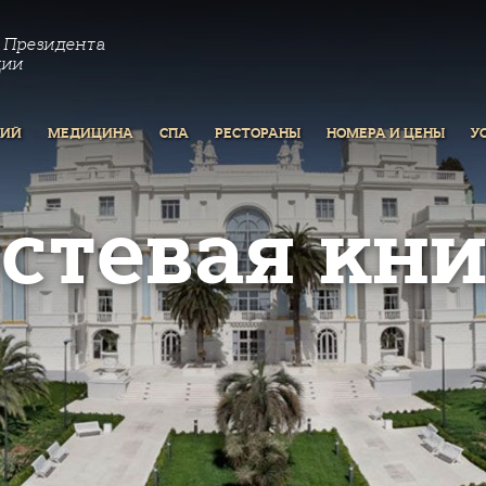
 Президента
ции
РИЙ
МЕДИЦИНА
СПА
РЕСТОРАНЫ
НОМЕРА И ЦЕНЫ
У
остевая кни