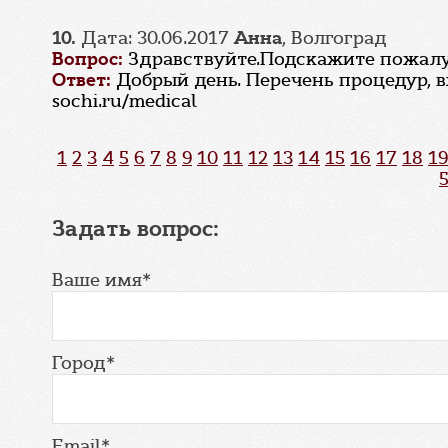
10.
Дата: 30.06.2017
Анна
, Волгоград
Вопрос:
Здравствуйте.Подскажите пожалуй
Ответ:
Добрый день. Перечень процедур, 
sochi.ru/medical
1
2
3
4
5
6
7
8
9
10
11
12
13
14
15
16
17
18
19
Задать вопрос:
Ваше имя*
Город*
Email*