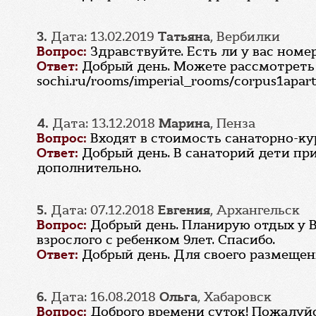
3.
Дата: 13.02.2019
Татьяна
, Вербилки
Вопрос:
Здравствуйте. Есть ли у вас номе
Ответ:
Добрый день. Можете рассмотреть 
sochi.ru/rooms/imperial_rooms/corpus1apar
4.
Дата: 13.12.2018
Марина
, Пенза
Вопрос:
Входят в стоимость санаторно-ку
Ответ:
Добрый день. В санаторий дети пр
дополнительно.
5.
Дата: 07.12.2018
Евгения
, Архангельск
Вопрос:
Добрый день. Планирую отдых у Ва
взрослого с ребенком 9лет. Спасибо.
Ответ:
Добрый день. Для своего размещен
6.
Дата: 16.08.2018
Ольга
, Хабаровск
Вопрос:
Доброго времени суток! Пожалуйс