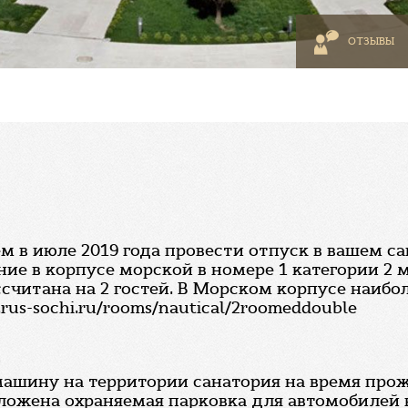
ОТЗЫВЫ
м в июле 2019 года провести отпуск в вашем са
ние в корпусе морской в номере 1 категории 2
ссчитана на 2 гостей. В Морском корпусе наибо
s-sochi.ru/rooms/nautical/2roomeddouble
г
ашину на территории санатория на время прож
ложена охраняемая парковка для автомобилей н