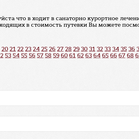
ста что в ходит в санаторно курортное лечени
входящих в стоимость путевки Вы можете посмо
20
21
22
23
24
25
26
27
28
29
30
31
32
33
34
35
36
52
53
54
55
56
57
58
59
60
61
62
63
64
65
66
67
68
6