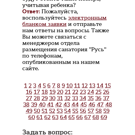
учитывая ребенка?
Ответ:
Пожалуйста,
воспользуйтесь
электронным
бланком заявки
и отправьте
нам ответы на вопросы. Также
Вы можете связаться с
менеджером отдела
размещения санатория "Русь"
по телефонам,
опубликованным на нашем
сайте.
1
2
3
4
5
6
7
8
9
10
11
12
13
14
15
16
17
18
19
20
21
22
23
24
25
26
27
28
29
30
31
32
33
34
35
36
37
38
39
40
41
42
43
44
45
46
47
48
49
50
51
52
53
54
55
56
57
58
59
60
61
62
63
64
65
66
67
68
69
Задать вопрос: