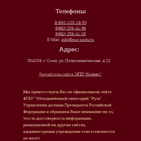
Телефоны:
8-800-100-19-53
8(862) 259-41-96
8(862) 259-41-26
E-Mail:
info@rus-sochi.ru
Адрес:
354008, г. Сочи
,
ул. Политехническая, д.22
Разработка сайта:
НПП "Корнет"
Мы приветствуем Вас на официальном сайте
ФГБУ "Объединённый санаторий "Русь"
Управления делами Президента Российской
Федерации и обращаем Ваше внимание на то,
что за достоверность информации,
размещенной на других сайтах,
администрация учреждения ответственности
не несет.