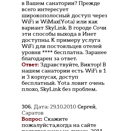
в Вашем санатории? Прежде
всего интересует
широкополосный доступ через
WiFi и WiMax(Yota) или как
вариант SkyLink. В городе Сочи
эти способы выхода в Инет
доступны. К примеру услуга
WiFi для постояльцев отелей
уровня **** бесплатна. Заранее
благодарен за ответ.
Ответ:
Здравствуйте, Виктор! В
нашем санатории есть WiFi в 1
и 3 корпусах, доступ
бесплатный. Yota ловит очень
плохо, SkyLink без проблем.
306.
Дата: 29.10.2010
Сергей
,
Саратов
Вопрос:
Скажите
пожалуйста,когда на сайте