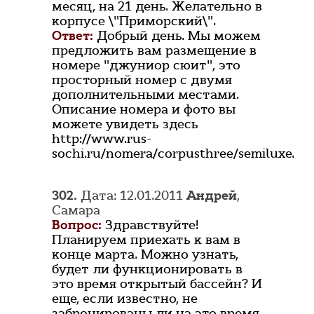
месяц, на 21 день. Желательно в
корпусе \"Приморский\".
Ответ:
Добрый день. Мы можем
предложить вам размещение в
номере "джуниор сюит", это
просторный номер с двумя
дополнительными местами.
Описание номера и фото вы
можете увидеть здесь
http://www.rus-
sochi.ru/nomera/corpusthree/semiluxe.
302.
Дата: 12.01.2011
Андрей
,
Самара
Вопрос:
Здравствуйте!
Планируем приехать к вам в
конце марта. Можно узнать,
будет ли функционировать в
это время открытый бассейн? И
еще, если известно, не
забронированы ли на это время