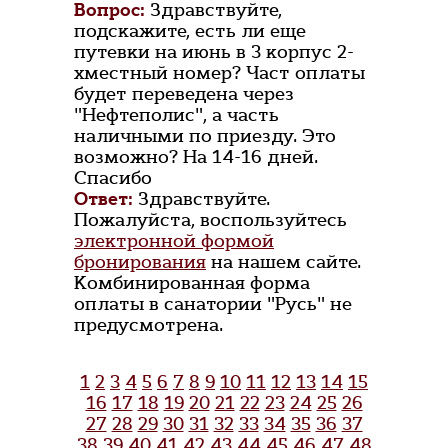
Вопрос:
Здравствуйте,
подскажите, есть ли еще
путевки на июнь в 3 корпус 2-
хместный номер? Част оплаты
будет переведена через
"Нефтеполис", а часть
наличными по приезду. Это
возможно? На 14-16 дней.
Спасибо
Ответ:
Здравствуйте.
Пожалуйста, воспользуйтесь
электронной формой
бронирования
на нашем сайте.
Комбинированная форма
оплаты в санатории "Русь" не
предусмотрена.
1
2
3
4
5
6
7
8
9
10
11
12
13
14
15
16
17
18
19
20
21
22
23
24
25
26
27
28
29
30
31
32
33
34
35
36
37
38
39
40
41
42
43
44
45
46
47
48