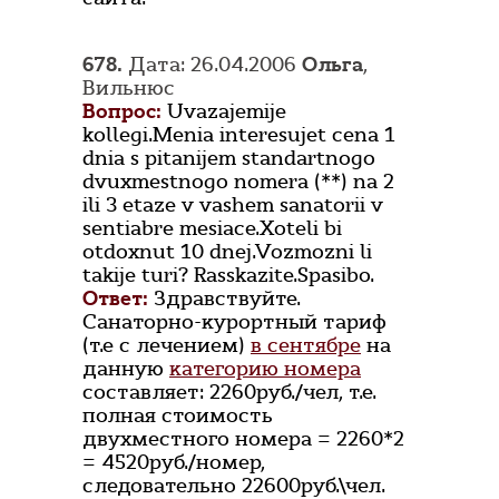
678.
Дата: 26.04.2006
Oльга
,
Вильнюс
Вопрос:
Uvazajemije
kollegi.Menia interesujet cena 1
dnia s pitanijem standartnogo
dvuxmestnogo nomera (**) na 2
ili 3 etaze v vashem sanatorii v
sentiabre mesiace.Xoteli bi
otdoxnut 10 dnej.Vozmozni li
takije turi? Rasskazite.Spasibo.
Ответ:
Здравствуйте.
Санаторно-курортный тариф
(т.е с лечением)
в сентябре
на
данную
категорию номера
составляет: 2260руб./чел, т.е.
полная стоимость
двухместного номера = 2260*2
= 4520руб./номер,
следовательно 22600руб.\чел.