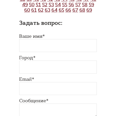
49
50
51
52
53
54
55
56
57
58
59
60
61
62
63
64
65
66
67
68
69
Задать вопрос:
Ваше имя*
Город*
Email*
Сообщение*