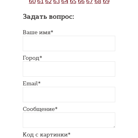
60
61
62
63
64
65
66
67
68
69
Задать вопрос:
Ваше имя*
Город*
Email*
Сообщение*
Код с картинки*