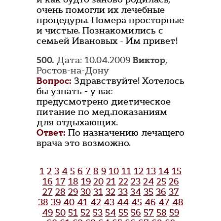
очень помогли их лечебные
процедуры. Номера просторные
и чистые. Познакомились с
семьей Ивановых - Им привет!
500.
Дата: 10.04.2009
Виктор
,
Ростов-на-Дону
Вопрос:
Здравствуйте! Хотелось
бы узнать - у вас
предусмотрено диетическое
питание по мед.показаниям
для отдыхающих.
Ответ:
По назначению лечащего
врача это возможно.
1
2
3
4
5
6
7
8
9
10
11
12
13
14
15
16
17
18
19
20
21
22
23
24
25
26
27
28
29
30
31
32
33
34
35
36
37
38
39
40
41
42
43
44
45
46
47
48
49
50
51
52
53
54
55
56
57
58
59