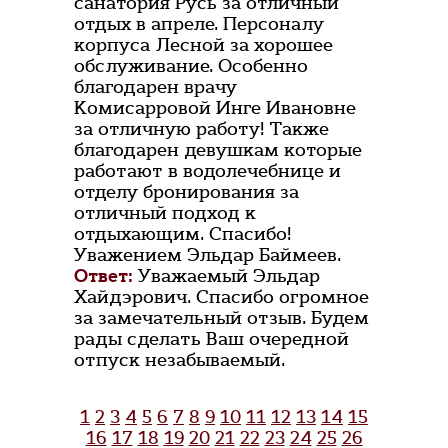
санатория Русь за отличный
отдых в апреле. Персоналу
корпуса Лесной за хорошее
обслуживание. Особенно
благодарен врачу
Комисарровой Инге Ивановне
за отличную работу! Также
благодарен девушкам которые
работают в водолечебнице и
отделу бронирования за
отличный подход к
отдыхающим. Спасибо!
Уважением Эльдар Баймеев.
Ответ:
Уважаемый Эльдар
Хайдэрович. Спасибо огромное
за замечательный отзыв. Будем
рады сделать Ваш очередной
отпуск незабываемый.
1
2
3
4
5
6
7
8
9
10
11
12
13
14
15
16
17
18
19
20
21
22
23
24
25
26