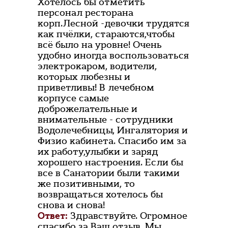
Хотелось бы отметить
персонал ресторана
корп.Лесной -девочки трудятся
как пчёлки, стараются,чтобы
всё было на уровне! Очень
удобно иногда воспользоваться
электрокаром, водители,
которых любезны и
приветливы! В лечебном
корпусе самые
доброжелательные и
внимательные - сотрудники
Водолечебницы, Ингалятория и
Физио кабинета. Спасибо им за
их работу,улыбки и заряд
хорошего настроения. Если бы
все в Санатории были такими
же позитивными, то
возвращаться хотелось бы
снова и снова!
Ответ:
Здравствуйте. Огромное
спасибо за Ваш отзыв. Мы