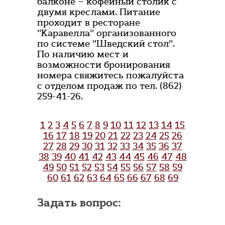
балконе – кофейный столик с
двумя креслами. Питание
проходит в ресторане
"Каравелла" организованного
по системе "Шведский стол".
По наличию мест и
возможности бронирования
номера свяжитесь пожалуйста
с отделом продаж по тел. (862)
259-41-26.
1
2
3
4
5
6
7
8
9
10
11
12
13
14
15
16
17
18
19
20
21
22
23
24
25
26
27
28
29
30
31
32
33
34
35
36
37
38
39
40
41
42
43
44
45
46
47
48
49
50
51
52
53
54
55
56
57
58
59
60
61
62
63
64
65
66
67
68
69
Задать вопрос: