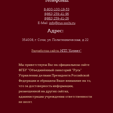
Телефоны:
8-800-100-19-53
8(862) 259-41-96
8(862) 259-41-26
E-Mail:
info@rus-sochi.ru
Адрес:
354008, г. Сочи
,
ул. Политехническая, д.22
Разработка сайта:
НПП "Корнет"
Мы приветствуем Вас на официальном сайте
ФГБУ "Объединённый санаторий "Русь"
Управления делами Президента Российской
Федерации и обращаем Ваше внимание на то,
что за достоверность информации,
размещенной на других сайтах,
администрация учреждения ответственности
не несет.