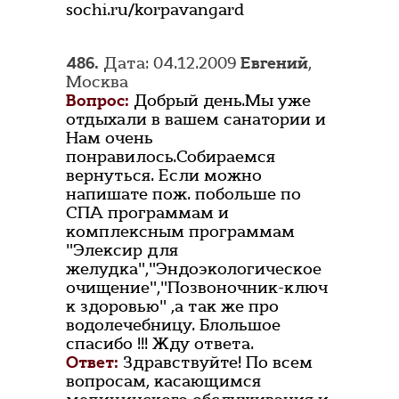
sochi.ru/korpavangard
486.
Дата: 04.12.2009
Eвгений
,
Москва
Вопрос:
Добрый день.Мы уже
отдыхали в вашем санатории и
Нам очень
понравилось.Собираемся
вернуться. Если можно
напишате пож. побольше по
СПА программам и
комплексным программам
"Элексир для
желудка","Эндоэкологическое
очищение","Позвоночник-ключ
к здоровью" ,а так же про
водолечебницу. Блольшое
спасибо !!! Жду ответа.
Ответ:
Здравствуйте! По всем
вопросам, касающимся