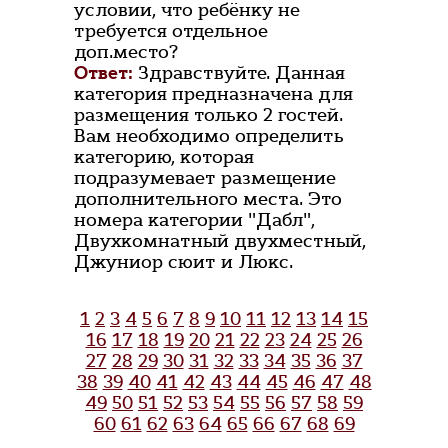
условии, что ребёнку не
требуется отдельное
доп.место?
Ответ:
Здравствуйте. Данная
категория предназначена для
размещения только 2 гостей.
Вам необходимо определить
категорию, которая
подразумевает размещение
дополнительного места. Это
номера категории "Дабл",
Двухкомнатный двухместный,
Джуниор сюит и Люкс.
1
2
3
4
5
6
7
8
9
10
11
12
13
14
15
16
17
18
19
20
21
22
23
24
25
26
27
28
29
30
31
32
33
34
35
36
37
38
39
40
41
42
43
44
45
46
47
48
49
50
51
52
53
54
55
56
57
58
59
60
61
62
63
64
65
66
67
68
69