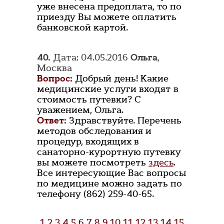
уже внесена предоплата, то по
приезду Вы можете оплатить
банковской картой.
40.
Дата: 04.05.2016
Ольга
,
Москва
Вопрос:
Добрый день! Какие
медицинские услуги входят в
стоимость путевки? С
уважением, Ольга.
Ответ:
Здравствуйте. Перечень
методов обследования и
процедур, входящих в
санаторно-курортную путевку
вы можете посмотреть
здесь
.
Все интересующие Вас вопросы
по медицине можно задать по
телефону (862) 259-40-65.
1
2
3
4
5
6
7
8
9
10
11
12
13
14
15