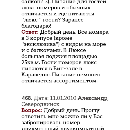
балкон? 3). Питание для гостей
люкс номеров и обычных
отличается и где питаются
"люкс " гости? Заранее
благодарю!
Ответ:
Добрый день. Все номера
в 3 корпусе (кроме
"эксклюзива") с видом на море
и с балконами. В Люксе
большая лоджия площадью
25кв.м. Гости номеров люкс
питаются в Вип-зале в
Каравелле. Питание немного
отличается ассортиментом.
468.
Дата: 11.01.2010
Александр
,
Северодвинск
Вопрос:
Добрый день. Прошу
ответить мне можно ли у Вас
забронировать номер
двухместный двухкомнатный