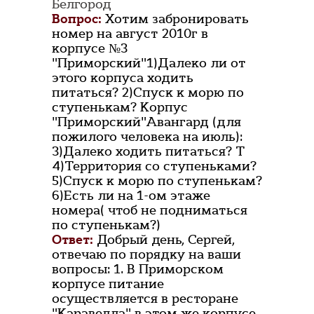
Белгород
Вопрос:
Хотим забронировать
номер на август 2010г в
корпусе №3
"Приморский"1)Далеко ли от
этого корпуса ходить
питаться? 2)Спуск к морю по
ступенькам? Корпус
"Приморский"Авангард (для
пожилого человека на июль):
3)Далеко ходить питаться? Т
4)Территория со ступеньками?
5)Спуск к морю по ступенькам?
6)Есть ли на 1-ом этаже
номера( чтоб не подниматься
по ступенькам?)
Ответ:
Добрый день, Сергей,
отвечаю по порядку на ваши
вопросы: 1. В Приморском
корпусе питание
осуществляется в ресторане
"Каравелла" в этом же корпусе,