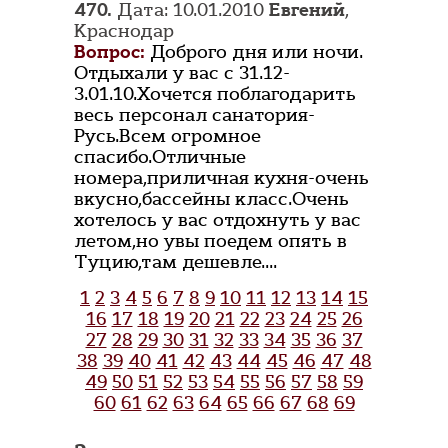
470.
Дата: 10.01.2010
Евгений
,
Краснодар
Вопрос:
Доброго дня или ночи.
Отдыхали у вас с 31.12-
3.01.10.Хочется поблагодарить
весь персонал санатория-
Русь.Всем огромное
спасибо.Отличные
номера,приличная кухня-очень
вкусно,бассейны класс.Очень
хотелось у вас отдохнуть у вас
летом,но увы поедем опять в
Туцию,там дешевле....
1
2
3
4
5
6
7
8
9
10
11
12
13
14
15
16
17
18
19
20
21
22
23
24
25
26
27
28
29
30
31
32
33
34
35
36
37
38
39
40
41
42
43
44
45
46
47
48
49
50
51
52
53
54
55
56
57
58
59
60
61
62
63
64
65
66
67
68
69