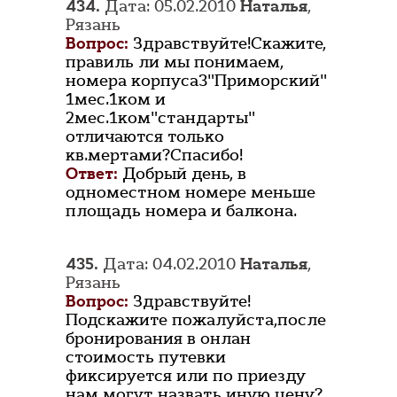
434.
Дата: 05.02.2010
Наталья
,
Рязань
Вопрос:
Здравствуйте!Скажите,
правиль ли мы понимаем,
номера корпуса3"Приморский"
1мес.1ком и
2мес.1ком"стандарты"
отличаются только
кв.мертами?Спасибо!
Ответ:
Добрый день, в
одноместном номере меньше
площадь номера и балкона.
435.
Дата: 04.02.2010
Наталья
,
Рязань
Вопрос:
Здравствуйте!
Подскажите пожалуйста,после
бронирования в онлан
стоимость путевки
фиксируется или по приезду
нам могут назвать иную цену?