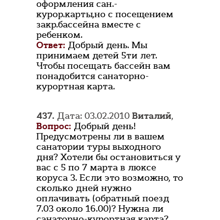
оформления сан.-
курор.карты,но с посещением
закр.бассейна вместе с
ребенком.
Ответ:
Добрый день. Мы
принимаем детей 5ти лет.
Чтобы посещать бассейн вам
понадобится санаторно-
курортная карта.
437.
Дата: 03.02.2010
Виталий
,
Вопрос:
Добрый день!
Предусмотрены ли в вашем
санатории туры выходного
дня? Хотели бы остановиться у
вас с 5 по 7 марта в люксе
коруса 3. Если это возможно, то
сколько дней нужно
оплачивать (обратный поезд
7.03 около 16.00)? Нужна ли
санаторно-курортная карта?