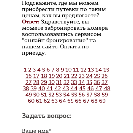
Подскажите, где мы можем
приобрести путевки по таким
ценам, как вы предлогаете?
Ответ:
Здравствуйте, вы
можете забронировать номера
воспользовавшись сервисом
"онлайн бронирование" на
нашем сайте. Оплата по
приезду.
1
2
3
4
5
6
7
8
9
10
11
12
13
14
15
16
17
18
19
20
21
22
23
24
25
26
27
28
29
30
31
32
33
34
35
36
37
38
39
40
41
42
43
44
45
46
47
48
49
50
51
52
53
54
55
56
57
58
59
60
61
62
63
64
65
66
67
68
69
Задать вопрос:
Ваше имя*