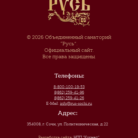
© 2026
Объединенный санаторий
“Русь”
.
Официальный сайт.
Все права защищены.
Телефоны:
8-800-100-19-53
8(862) 259-41-96
8(862) 259-41-26
E-Mail:
info@rus-sochi.ru
Адрес:
354008, г. Сочи
,
ул. Политехническая, д.22
Разработка сайта:
НПП "Корнет"