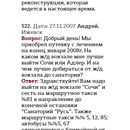
реконструкции, которая
ведется в настоящее время.
522.
Дата: 27.11.2007
Андрей
,
Ижевск
Вопрос:
Добрый день! Мы
приобрел путевку с лечением
на конец января 2008г. На
каком ж/д вокзале мне лучше
выйти Сочи или Адлер. И на
чем лучше добираться от ж/д
вокзала до санатория?
Ответ:
Здравствуйте! Вам надо
выйти на ж\д вокзале "Сочи" и
сесть на маршрутное такси
№81 в направление до
конечной остановки
"Санаторий "Русь". Также
маршрутные такси №№ 5, 12, 85;
автобусы №№5, 67
отправляются с ближайшей от