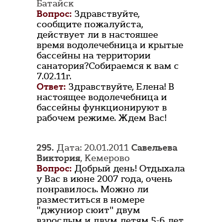
Батайск
Вопрос:
Здравствуйте,
сообщите пожалуйста,
действует ли в настояшее
время водолечебница и крытые
бассейны на территории
санатория?Собираемся к вам с
7.02.11г.
Ответ:
Здравствуйте, Елена! В
настоящее водолечебница и
бассейны функционируют в
рабочем режиме. Ждем Вас!
295.
Дата: 20.01.2011
Савельева
Виктория
, Кемерово
Вопрос:
Добрый день! Отдыхала
у Вас в июне 2007 года, очень
понравилось. Можно ли
разместиться в номере
"джуниор сюит" двум
взрослым и двум детям 5-6 лет.