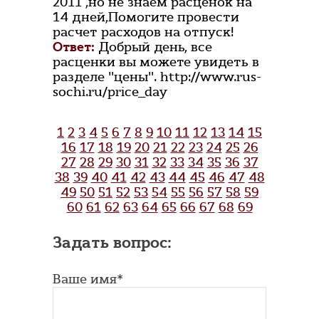
2011 ,но не знаем расценок на
14 дней,Помогите провести
расчет расходов на отпуск!
Ответ:
Добрый день, все
расценки вы можете увидеть в
разделе "цены". http://www.rus-
sochi.ru/price_day
1
2
3
4
5
6
7
8
9
10
11
12
13
14
15
16
17
18
19
20
21
22
23
24
25
26
27
28
29
30
31
32
33
34
35
36
37
38
39
40
41
42
43
44
45
46
47
48
49
50
51
52
53
54
55
56
57
58
59
60
61
62
63
64
65
66
67
68
69
Задать вопрос:
Ваше имя*