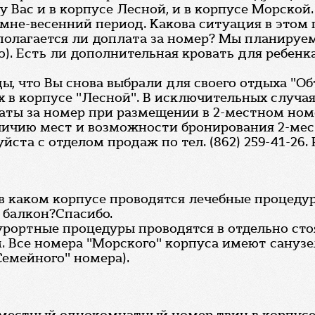
 Вас и в корпусе Лесной, и в корпусе Морской
имне-весенний период. Какова ситуация в этом
едполагается ли доплата за номер? Мы планиру
). Есть ли дополнительная кровать для ребенк
ы, что Вы снова выбрали для своего отдыха "О
 в корпусе "Лесной". В исключительных случая
аты за номер при размещении в 2-местном ном
личию мест и возможности бронирования 2-мест
уйста с отделом продаж по тел. (862) 259-41-26.
, в каком корпусе проводятся лечебные процед
 балкон?Спасибо.
урортные процедуры проводятся в отдельно ст
 Все номера "Морского" корпуса имеют санузел
емейного" номера).