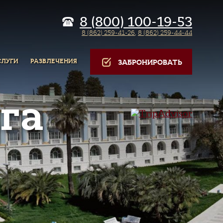
8 (800) 100-19-53
8 (862) 259-41-26
,
8 (862) 259-44-44
СЛУГИ
РАЗВЛЕЧЕНИЯ
ЗАБРОНИРОВАТЬ
га