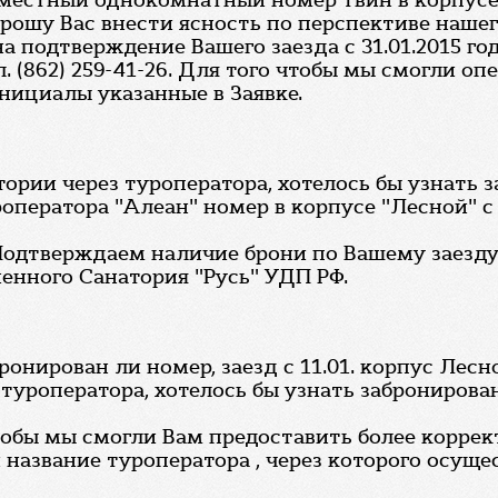
х местный однокомнатный номер твин в корпусе 
рошу Вас внести ясность по перспективе нашег
а подтверждение Вашего заезда с 31.01.2015 го
 (862) 259-41-26. Для того чтобы мы смогли оп
нициалы указанные в Заявке.
ории через туроператора, хотелось бы узнать 
ператора "Алеан" номер в корпусе "Лесной" с 11
Подтверждаем наличие брони по Вашему заезду в 
енного Санатория "Русь" УДП РФ.
онирован ли номер, заезд с 11.01. корпус Лесн
 туроператора, хотелось бы узнать забронирова
чтобы мы смогли Вам предоставить более корре
азвание туроператора , через которого осуще