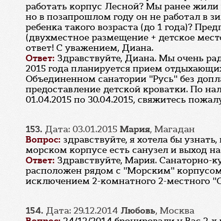
работать корпус Лесной? Мы ранее жили у
но в позапрошлом году он не работал в з
ребенка такого возраста (до 1 года)? Пр
(двухместное размещение + детское место
ответ! С уважением, Диана.
Ответ:
Здравствуйте, Диана. Мы очень рад
2015 года планируется прием отдыхающих
Объединенном санатории "Русь" без допл
предоставление детской кроватки. По на
01.04.2015 по 30.04.2015, свяжитесь пожал
153.
Дата: 03.01.2015
Мария
, Магадан
Вопрос:
здравствуйте, я хотела бы узнать
морском корпусе есть санузел и выход на
Ответ:
Здравствуйте, Мария. Санаторно-к
расположен рядом с "Морским" корпусом.
исключением 2-комнатного 2-местного "С
154.
Дата: 29.12.2014
Любовь
, Москва