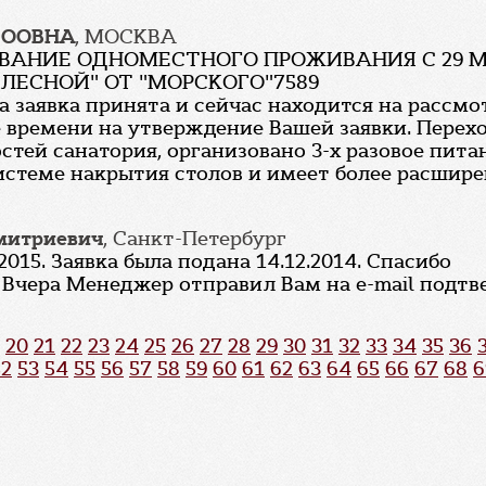
ТООВНА
, МОСКВА
АНИЕ ОДНОМЕСТНОГО ПРОЖИВАНИЯ С 29 МАРТ
ЛЕСНОЙ" ОТ "МОРСКОГО"7589
а заявка принята и сейчас находится на рассмот
 времени на утверждение Вашей заявки. Перехо
остей санатория, организовано 3-х разовое пита
системе накрытия столов и имеет более расшир
митриевич
, Санкт-Петербург
015. Заявка была подана 14.12.2014. Спасибо
 Вчера Менеджер отправил Вам на e-mail подт
20
21
22
23
24
25
26
27
28
29
30
31
32
33
34
35
36
52
53
54
55
56
57
58
59
60
61
62
63
64
65
66
67
68
6