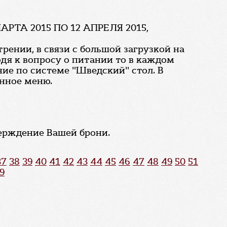
А 2015 ПО 12 АПРЕЛЯ 2015,
рении, в связи с большой загрузкой на
дя к вопросу о питании то в каждом
ние по системе "Шведский" стол. В
енное меню.
верждение Вашей брони.
37
38
39
40
41
42
43
44
45
46
47
48
49
50
51
9