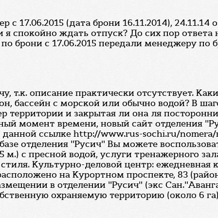
 с 17.06.2015 (дата брони 16.11.2014), 24.11.14
я спокойно ждать отпуск? До сих пор ответа н
 по брони с 17.06.2015 передали менеджеру по
, т.к. описание практически отсутствует. Ка
н, бассейн с морской или обычно водой? В ша
р территории и закрытая ли она ля посторонних
нный момент времени, новый сайт отделения "Ру
анной ссылке http://www.rus-sochi.ru/nomera/
 базе отделения "Русич" Вы можете воспользо
5 м.) с пресной водой, услуги тренажерного за
и стиля. Культурно-деловой центр: ежедневная 
асположено на Курортном проспекте, 83 (район
азмещении в отделении "Русич" (экс Сан."Аванг
бственную охраняемую территорию (около 6 га),