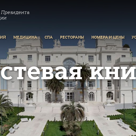
 Президента
ции
РИЙ
МЕДИЦИНА
СПА
РЕСТОРАНЫ
НОМЕРА И ЦЕНЫ
У
остевая кни