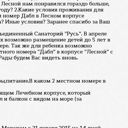
. Лесной нам понравился гораздо больше,
 году? 2.Какие условия проживания для
ем номер Дабл в Лесном корпусе
а? Иные условия? Заранее спасибо за Ваш
бъединенный Санаторий "Русь". В апреле
х возможно размещение детей до 5 лет в
ере. Так же для ребенка возможно
ного номера "Дабл" в корпусе "Лесной" с
 Рады будем Вас видеть вновь.
уры,питание.В каком 2 местном номере в
оящем Лечебном корпусе, который
 и балкон с видом на море (за