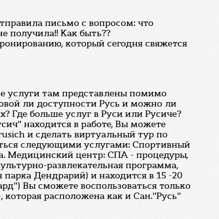
 отправила письмо с вопросом: что
е получила!! Как быть??
 бронированию, который сегодня свяжется
кие услуги там представлены помимо
говой ли доступности Русь и можно ли
? Где больше услуг в Руси или Русиче?
сич" находится в работе, Вы можете
rusich и сделать виртуальный тур по
ваться следующими услугами: Спортивный
ла. Медицинский центр: СПА - процедуры,
культурно-развлекательная программа,
 парка Дендрарий) и находится в 15 -20
ард") Вы сможете воспользоваться только
 которая расположена как и Сан."Русь"