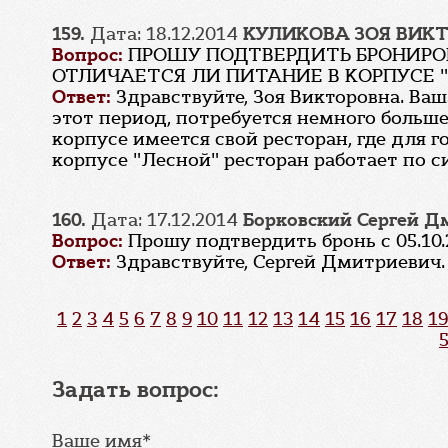
159.
Дата: 18.12.2014
КУЛИКОВА ЗОЯ ВИК
Вопрос:
ПРОШУ ПОДТВЕРДИТЬ БРОНИРОВ
ОТЛИЧАЕТСЯ ЛИ ПИТАНИЕ В КОРПУСЕ "
Ответ:
Здравствуйте, Зоя Викторовна. Ваш
этот период, потребуется немного больше
корпусе имеется свой ресторан, где для г
корпусе "Лесной" ресторан работает по 
160.
Дата: 17.12.2014
Борковский Сергей Д
Вопрос:
Прошу подтвердить бронь с 05.10.2
Ответ:
Здравствуйте, Сергей Дмитриевич.
1
2
3
4
5
6
7
8
9
10
11
12
13
14
15
16
17
18
19
Задать вопрос:
Ваше имя*