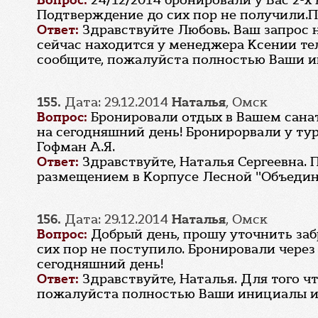
Вопрос:
24/12/2014 бронировали у Вас 2-
Подтверждение до сих пор не получили.П
Ответ:
Здравствуйте Любовь. Ваш запрос н
сейчас находится у менеджера Ксении тел.
сообщите, пожалуйста полностью Ваши и
155.
Дата: 29.12.2014
Наталья
, Омск
Вопрос:
Бронировали отдых в Вашем санат
на сегодняшний день! Бронирорвали у туро
Гофман А.Я.
Ответ:
Здравствуйте, Наталья Сергеевна. 
размещением в Корпусе Лесной "Объедин
156.
Дата: 29.12.2014
Наталья
, Омск
Вопрос:
Добрый день, прошу уточнить забр
сих пор не поступило. Бронировали через
сегодняшний день!
Ответ:
Здравствуйте, Наталья. Для того 
пожалуйста полностью Ваши инициалы и н