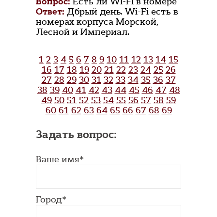
Вопрос:
Есть ли WI-FI в номере
Ответ:
Дбрый день. Wi-Fi есть в
номерах корпуса Морской,
Лесной и Империал.
1
2
3
4
5
6
7
8
9
10
11
12
13
14
15
16
17
18
19
20
21
22
23
24
25
26
27
28
29
30
31
32
33
34
35
36
37
38
39
40
41
42
43
44
45
46
47
48
49
50
51
52
53
54
55
56
57
58
59
60
61
62
63
64
65
66
67
68
69
Задать вопрос:
Ваше имя*
Город*