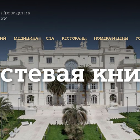
 Президента
ции
РИЙ
МЕДИЦИНА
СПА
РЕСТОРАНЫ
НОМЕРА И ЦЕНЫ
У
остевая кни