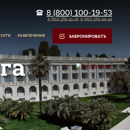
8 (800) 100-19-53
8 (862) 259-41-26
,
8 (862) 259-44-44
СЛУГИ
РАЗВЛЕЧЕНИЯ
ЗАБРОНИРОВАТЬ
га