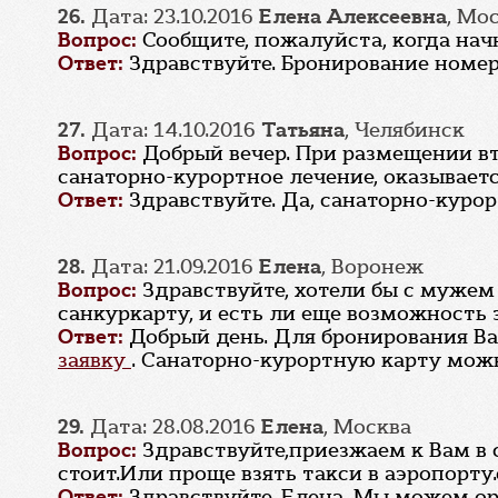
26.
Дата: 23.10.2016
Елена Алексеевна
, Мо
Вопрос:
Сообщите, пожалуйста, когда нач
Ответ:
Здравствуйте. Бронирование номер
27.
Дата: 14.10.2016
Татьяна
, Челябинск
Вопрос:
Добрый вечер. При размещении в
санаторно-курортное лечение, оказываетс
Ответ:
Здравствуйте. Да, санаторно-куро
28.
Дата: 21.09.2016
Елена
, Воронеж
Вопрос:
Здравствуйте, хотели бы с мужем
санкуркарту, и есть ли еще возможность
Ответ:
Добрый день. Для бронирования Ва
заявку
. Санаторно-курортную карту можно
29.
Дата: 28.08.2016
Елена
, Москва
Вопрос:
Здравствуйте,приезжаем к Вам в са
стоит.Или проще взять такси в аэропорту.
Ответ:
Здравствуйте, Елена. Мы можем орг