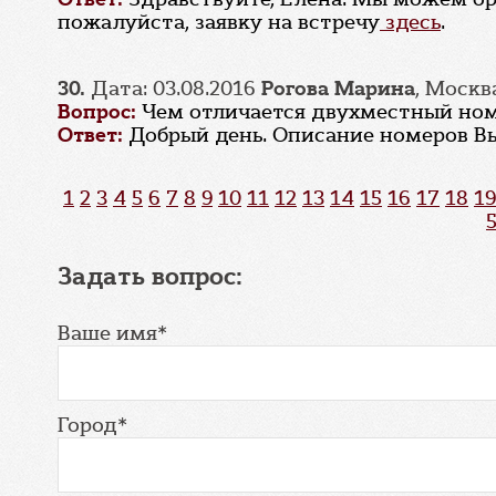
пожалуйста, заявку на встречу
здесь
.
30.
Дата: 03.08.2016
Рогова Марина
, Москв
Вопрос:
Чем отличается двухместный ном
Ответ:
Добрый день. Описание номеров 
1
2
3
4
5
6
7
8
9
10
11
12
13
14
15
16
17
18
19
Задать вопрос:
Ваше имя*
Город*