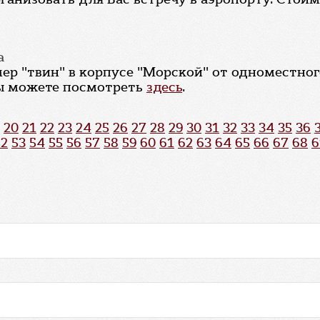
а
ер "твин" в корпусе "Морской" от одноместно
Вы можете посмотреть
здесь
.
20
21
22
23
24
25
26
27
28
29
30
31
32
33
34
35
36
52
53
54
55
56
57
58
59
60
61
62
63
64
65
66
67
68
6