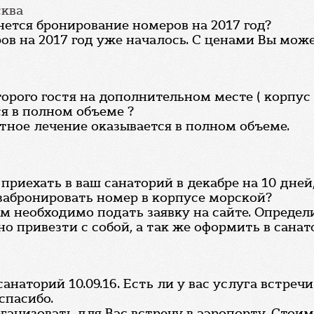
сква
нется бронирование номеров на 2017 год?
ов на 2017 год уже началось. С ценами Вы мож
торого гостя на дополнительном месте ( корпу
я в полном объеме ?
ртное лечение оказывается в полном объеме.
 приехать в ваш санаторий в декабре на 10 дн
 забронировать номер в корпусе морской?
м необходимо подать заявку на сайте. Определ
 привезти с собой, а так же оформить в санато
наторий 10.09.16. Есть ли у вас услуга встречи
спасибо.
анизовать для Вас встречу в аэропорту. Стоимо