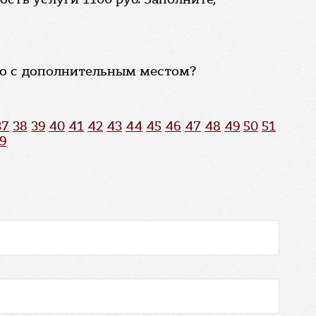
го с дополнительным местом?
37
38
39
40
41
42
43
44
45
46
47
48
49
50
51
9