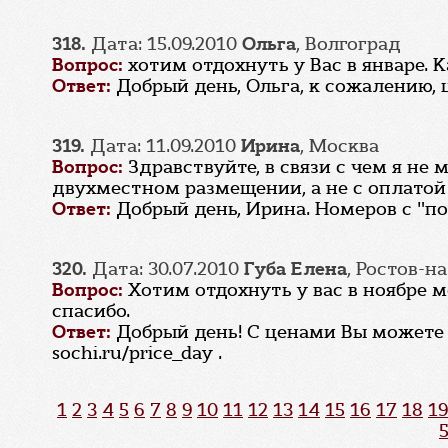
318.
Дата: 15.09.2010
Ольга
, Волгоград
Вопрос:
хотим отдохнуть у Вас в январе. 
Ответ:
Добрый день, Ольга, к сожалению, 
319.
Дата: 11.09.2010
Ирина
, Москва
Вопрос:
Здравствуйте, в связи с чем я н
двухместном размещении, а не с оплатой 
Ответ:
Добрый день, Ирина. Номеров с "п
320.
Дата: 30.07.2010
Губа Елена
, Ростов-н
Вопрос:
Хотим отдохнуть у вас в ноябре 
спасибо.
Ответ:
Добрый день! С ценами Вы можете о
sochi.ru/price_day .
1
2
3
4
5
6
7
8
9
10
11
12
13
14
15
16
17
18
19