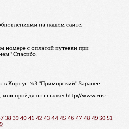
 обновлениями на нашем сайте.
ом номере с оплатой путевки при
ием" Спасибо.
но в Корпус №3 "Приморский".Заранее
или пройдя по ссылке: http://www.rus-
37
38
39
40
41
42
43
44
45
46
47
48
49
50
51
9