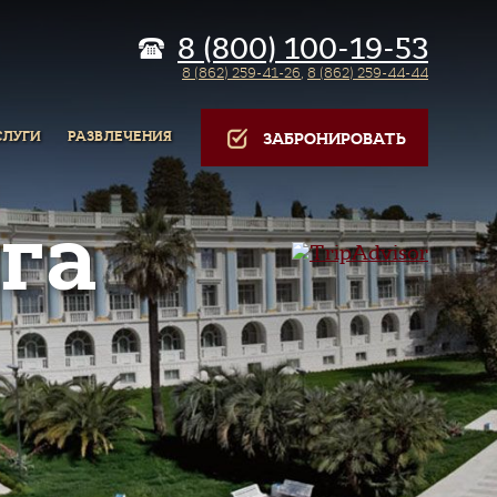
8 (800) 100-19-53
8 (862) 259-41-26
,
8 (862) 259-44-44
СЛУГИ
РАЗВЛЕЧЕНИЯ
ЗАБРОНИРОВАТЬ
га