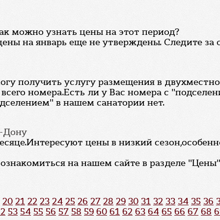
Как можно узнать цены на этот период?
цены на январь еще не утверждены. Следите за
е могу получить услугу размещения в двухместн
всего номера.Есть ли у Вас номера с "подселен
одселением" в нашем санатории нет.
а-Дону
месяце.Интересуют цены в низкий сезон,особен
знакомиться на нашем сайте в разделе "Цены", 
20
21
22
23
24
25
26
27
28
29
30
31
32
33
34
35
36
52
53
54
55
56
57
58
59
60
61
62
63
64
65
66
67
68
6