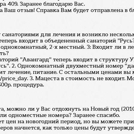
ра 409. Заранее благодарю Вас.
за Ваш отзыв! Справка Вам будет отправлена в 
санаториями для лечения и возникло несколько
теперь входит в объедененный санаторий "Русь?
 однокомнатный, 2-х местный. 3: Входит ли в л
ть?
наторий "Авангард" теперь входит в структуру
сь". 2. Однокомнатный двухместный номер "даб
одит лечение, питание. С остальными ценами вы
s/price_day. 3. Мацеста в стоимость не входит.
00р. процедура.
можно ли у Вас отдохнуть на Новый год (2010-20
ть ли одноместные номера? Заранее спасибо.
т цен на новогодний период, но вы можете прис
еров начнется, как только цены будут утвержд