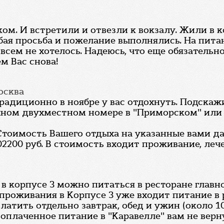
ком. И встретили и отвезли к вокзалу. Жили в 
бая просьба и пожелание выполнялись. На пита
сем не хотелось. Надеюсь, что еще обязательно
м Вас снова!
осква
радиционно в ноябре у вас отдохнуть. Подскаж
ычном двухместном номере в "Приморском" или б
Стоимость Вашего отдыха на указанные вами да
102200 руб. В стоимость входит проживание, леч
 корпусе 3 можно питаться в ресторане главн
проживания в Корпусе 3 уже входит питание в 
платить отдельно завтрак, обед и ужин (около 1
е оплаченное питание в "Каравелле" вам не верн