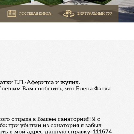
ГОСТЕВАЯ КНИГА
ВИРТУАЛЬНЫЙ ТУР
тхи Е.П.-Аферитса и жулик.
 Спешим Вам сообщить, что Елена Фатха
го отдыха в Вашем санатории!!! Я с
ьба: при убытии из санатория я забыл
ать в мой адрес данную справку: 111674