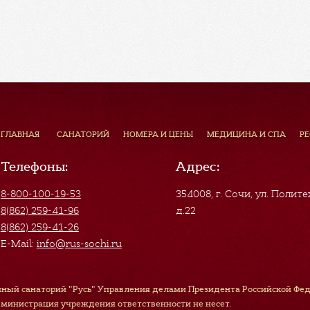
ГЛАВНАЯ
САНАТОРИЙ
НОМЕРА И ЦЕНЫ
МЕДИЦИНА И СПА
Р
Телефоны:
Адрес:
8-800-100-19-53
354008, г. Сочи
,
ул. Полите
8(862) 259-41-96
д.22
8(862) 259-41-26
E-Mail:
info@rus-sochi.ru
ный санаторий "Русь" Управления делами Президента Российской Феде
дминистрация учреждения ответственности не несет.