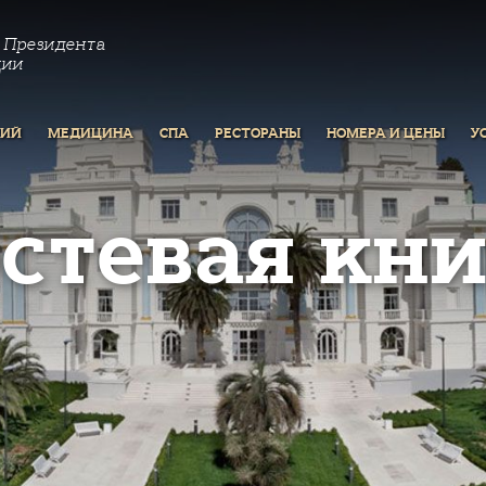
 Президента
ции
РИЙ
МЕДИЦИНА
СПА
РЕСТОРАНЫ
НОМЕРА И ЦЕНЫ
У
остевая кни