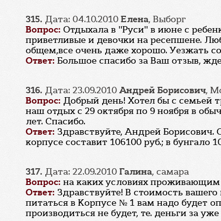
315.
Дата: 04.10.2010
Елена
, Выборг
Вопрос:
Отдыхала в "Руси" в июне с ребен
приветливые и девочки на ресепшене. Лю
общем,все очень даже хорошо. Уезжать сов
Ответ:
Большое спасибо за Ваш отзыв, жде
316.
Дата: 23.09.2010
Андрей Борисович
, М
Вопрос:
Добрый день! Хотел бы с семьей т
наш отдых с 29 октября по 9 ноября в об
лет. Спасибо.
Ответ:
Здравствуйте, Андрей Борисович. 
корпусе составит 106100 руб.; в бунгало 
317.
Дата: 22.09.2010
Галина
, самара
Вопрос:
на каких условиях проживающим в
Ответ:
Здравствуйте! В стоимость вашего 
питаться в Корпусе № 1 вам надо будет о
производиться не будет, те. деньги за уж