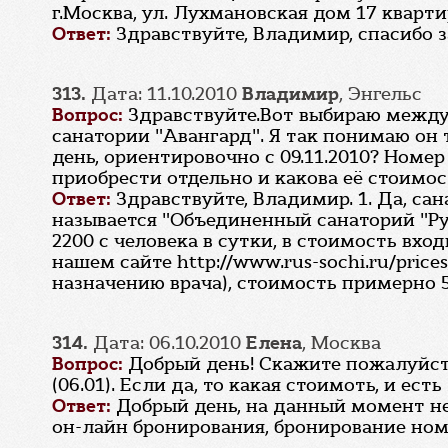
г.Москва, ул. Лухмановская дом 17 кварти
Ответ:
Здравствуйте, Владимир, спасибо 
313.
Дата: 11.10.2010
Владимир
, Энгельс
Вопрос:
Здравствуйте.Вот выбираю между 
санатории "Авангард". Я так понимаю он 
день, ориентировочно с 09.11.2010? Номер
приобрести отдельно и какова её стоимос
Ответ:
Здравствуйте, Владимир. 1. Да, са
называется "Объединенный санаторий "Ру
2200 с человека в сутки, в стоимость вх
нашем сайте http://www.rus-sochi.ru/price
назначению врача), стоимость примерно 5
314.
Дата: 06.10.2010
Елена
, Москва
Вопрос:
Добрый день! Скажите пожалуйста, 
(06.01). Если да, то какая стоимоть, и ес
Ответ:
Добрый день, на данный момент не
он-лайн бронирования, бронирование ном