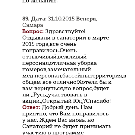
по желанию.
89.
Дата: 31.10.2015
Венера
,
Самара
Вопрос:
Здравствуйте!
Отдыхали в санатории в марте
2015 года,все очень
понравилось.Очень
отзывчивый,вежливый
персонал,отличная уборка
номеров,замечательный
мед.персонал,бассейны,территория,в
общем все отлично!Хотели бы к
вам вернуться,но вопрос,будет
ли ,,Русь,,участвовать в
акции,,Открытый Юг,,?Спасибо!
Ответ:
Добрый день. Нам
приятно, что Вам понравилось
у нас. Ждем Вас вновь, но
Санаторий не будет принимать
участию в программе