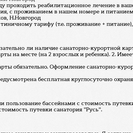
уду проходить реабилитационное лечение в ва
ечения, с проживанием в нашем номере и питани
ов, Н.Новгород
стиничному тарифу (т.е. проживание + питание),
бязательно ли наличие санаторно-курортной кар
ы на месте (на 2 взрослых и ребенка). 2. Имеет
арты обязательно. Оформление санаторно-курор
предусмотрена бесплатная круглосуточно охраня
и пользование бассейнами с стоимость путевк
стоимость путевки санатория "Русь".