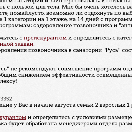
ашем санатории и заинтересовалась. Я согласна 
ть с пользой для тела. Мне бы очень хотелось в
те, пожайлусто, возможно ли отдохнуть по вы
 1 категории на 1 этаже, на 14 дней с програ
рограммам: оздоровление позвоночника и "антис
мьтесь с
прейскурантом
и определитесь с кате
нной заявки.
ровления позвоночника в санатории "Русь" сос
сь" не рекомендуют совмещение программ озд
общим снижением эффективности совмещенных 
лексу!
73352
ие у Вас в начале августа семьи 2 взрослых 1
курантом
и определитесь с условиями размеще
вка будет обработана менеджерами отдела разм