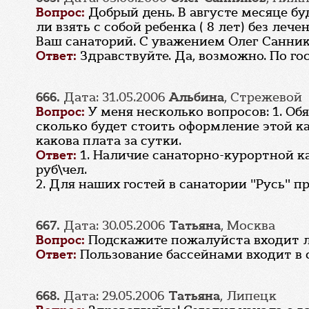
Вопрос:
Добрый день. В августе месяце б
ли взять с собой ребенка ( 8 лет) без л
Ваш санаторий. С уважением Олег Санник
Ответ:
Здравствуйте. Да, возможно. По го
666.
Дата: 31.05.2006
Альбина
, Стрежевой
Вопрос:
У меня несколько вопросов: 1. О
сколько будет стоить оформление этой карт
какова плата за сутки.
Ответ:
1. Наличие санаторно-курортной к
руб\чел.
2. Для наших гостей в санатории "Русь" 
667.
Дата: 30.05.2006
Татьяна
, Москва
Вопрос:
Подскажите пожалуйста входит л
Ответ:
Пользование бассейнами входит в 
668.
Дата: 29.05.2006
Татьяна
, Липецк