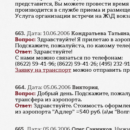
представится, Вы можете провести время в
производится в службе приема и размещени
Услуга организации встречи на Ж\Д вокзал
663.
Дата: 10.06.2006
Кондратьева Татьяна
Вопрос:
Здравствуйте! Я прилетаю в аэропо
Подскажите, пожалуйста, по какому телеф
Ответ:
Здравствуйте!
С нами можно связаться по телефонам:
(8622) 59-41-96; (8622) 59-41-26; (495) 232-9
Заявку на транспорт
можно отправить пря
664.
Дата: 05.06.2006
Виктория
,
Вопрос:
Добрый день. Подскажите, пожалу
трансфера из аэропорта.
Ответ:
Здравствуйте. Стоимость оформлен
из аэропорта "Адлер" =540 руб. (а\м "Волг
665.
Дата: 05.06.2006
Олег Санников
, Ниж