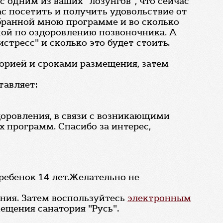
с одним из ваших "лозунгов", что сейчас
ас посетить и получить удовольствие от
бранной мною программе и во сколько
ммой по оздоровлению позвоночника. А
тресс" и сколько это будет стоить.
горией и сроками размещения, затем
тавляет:
оровления, в связи с возникающими
программ. Спасибо за интерес,
 ребёнок 14 лет.Желательно не
ния. Затем воспользуйтесь
электронным
ещения санатория "Русь".