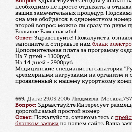
Вопрос:
Здравствуйте! Сегодня узнала о в
необходимо не просто отдыхать, а отдыха
ваших замечательных процедур. Подскажи
она мне обойдётся: в одноместном номере
второй вопрос: можно ли сразу по двум п
Большое Вам спасибо!
Ответ:
Здравствуйте! Пожалуйста, ознако
заполните и отправьте нам
бланк электро
Дополнительная плата за программу оздо
На 7 дней - 1300руб.
На 14 дней - 2900руб.
Медицинские специалисты санатория "Ру
чрезмерными нагрузками на организм и 
проявленный к нашему курортному комп
669.
Дата: 29.05.2006
Людмила
, Москва,75
Вопрос:
Здравствуйте.Интересует размещен
дорогой,самый простой номер
Ответ:
Пожалуйста, ознакомьтесь с
прейс
бланком заявки
на нашем сайте. Ваша зая