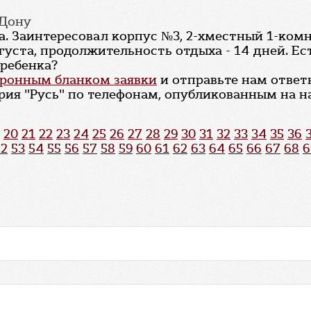
-Дону
да. Заинтересовал корпус №3, 2-хместный 1-ком
вгуста, продолжительность отдыха - 14 дней. Е
 ребенка?
ронным бланком заявки
и отправьте нам ответ
ия "Русь" по телефонам, опубликованным на н
20
21
22
23
24
25
26
27
28
29
30
31
32
33
34
35
36
52
53
54
55
56
57
58
59
60
61
62
63
64
65
66
67
68
6