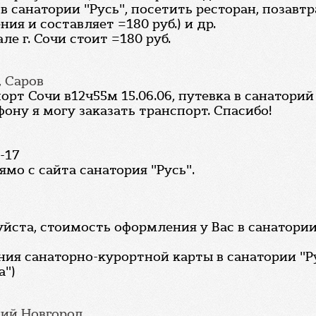
 санатории "Русь", посетить ресторан, позавтра
я и составляет =180 руб.) и др.
е г. Сочи стоит =180 руб.
, Саров
рт Сочи в12ч55м 15.06.06, путевка в санаторий 
ону я могу заказать транспорт. Спасибо!
1-17
мо с сайта санатория "Русь".
йста, стоимость оформления у Вас в санатори
ия санаторно-курортной карты в санатории "Ру
а")
ний Новгород