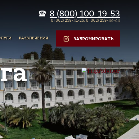
8 (800) 100-19-53
8 (862) 259-41-26
,
8 (862) 259-44-44
СЛУГИ
РАЗВЛЕЧЕНИЯ
ЗАБРОНИРОВАТЬ
га