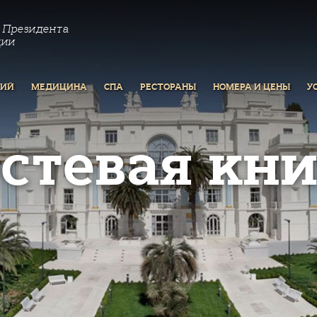
 Президента
ции
РИЙ
МЕДИЦИНА
СПА
РЕСТОРАНЫ
НОМЕРА И ЦЕНЫ
У
остевая кни