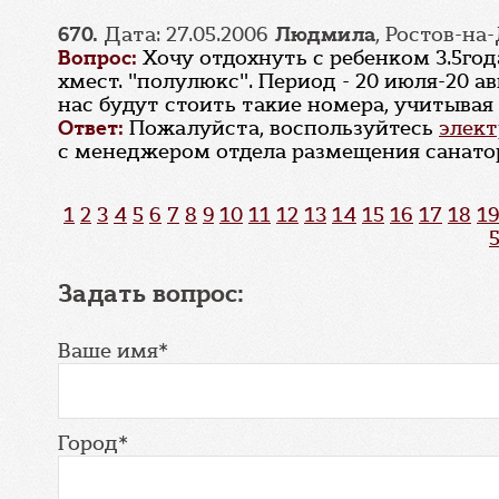
670.
Дата: 27.05.2006
Людмила
, Ростов-на
Вопрос:
Хочу отдохнуть с ребенком 3.5го
хмест. "полулюкс". Период - 20 июля-20 а
нас будут стоить такие номера, учитывая
Ответ:
Пожалуйста, воспользуйтесь
элект
с менеджером отдела размещения санатор
1
2
3
4
5
6
7
8
9
10
11
12
13
14
15
16
17
18
19
Задать вопрос:
Ваше имя*
Город*