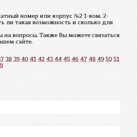
натный номер или корпус №2 1-ком. 2-
сть ли такая возможность и сколько для
ы на вопросы. Также Вы можете связаться
ашем сайте.
37
38
39
40
41
42
43
44
45
46
47
48
49
50
51
9