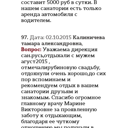
составит 5000 руб в сутки. В
нашем санатории есть только
аренда автомобиля с
водителем.
97.
Дата: 02.10.2015
Калиничева
тамара александровна
,
Вопрос:
Уважаема дирекция
сан.русь,отдыхали с мужем
агуст2015 ,
отмечалирубиновую свадьбу,
отдохнули очень хорошо,до сих
пор вспоминаем и
рекомендуем отдых в вашем
санатории друзьям и
знакомым. Спасибо огромное
главному врачу Марине
Викторовне за проявленную
заботу к отдыхающим,
благодаря ее чуткому
отношению мы получали в