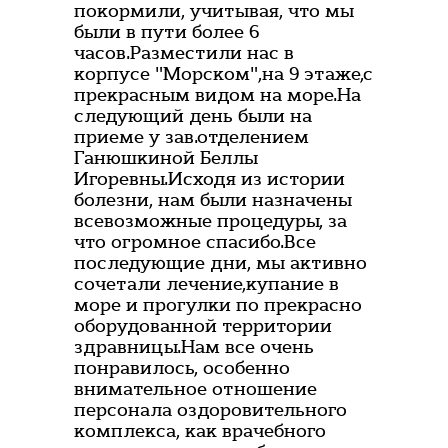
покормили, учитывая, что мы
были в пути более 6
часов.Разместили нас в
корпусе "Морском",на 9 этаже,с
прекрасным видом на море.На
следующий день были на
приеме у зав.отделением
Ганюшкиной Беллы
Игоревны.Исходя из истории
болезни, нам были назначены
всевозможные процедуры, за
что огромное спасибо.Все
последующие дни, мы активно
сочетали лечение,купание в
море и прогулки по прекрасно
оборудованной территории
здравницы.Нам все очень
понравилось, особенно
внимательное отношение
персонала оздоровительного
комплекса, как врачебного