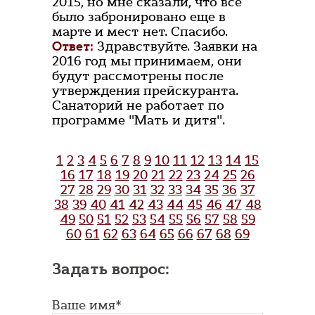
2015, но мне сказали, что все
было забронировано еще в
марте и мест нет. Спасибо.
Ответ:
Здравствуйте. Заявки на
2016 год мы принимаем, они
будут рассмотрены после
утверждения прейскуранта.
Санаторий не работает по
программе "Мать и дитя".
1
2
3
4
5
6
7
8
9
10
11
12
13
14
15
16
17
18
19
20
21
22
23
24
25
26
27
28
29
30
31
32
33
34
35
36
37
38
39
40
41
42
43
44
45
46
47
48
49
50
51
52
53
54
55
56
57
58
59
60
61
62
63
64
65
66
67
68
69
Задать вопрос:
Ваше имя*