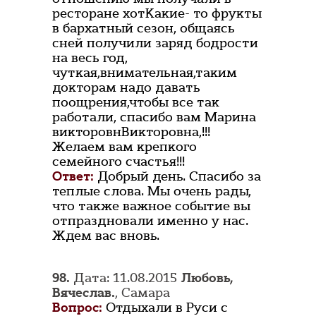
ресторане хотКакие- то фрукты
в бархатный сезон, общаясь
сней получили заряд бодрости
на весь год,
чуткая,внимательная,таким
докторам надо давать
поощрения,чтобы все так
работали, спасибо вам Марина
викторовнВикторовна,!!!
Желаем вам крепкого
семейного счастья!!!
Ответ:
Добрый день. Спасибо за
теплые слова. Мы очень рады,
что также важное событие вы
отпраздновали именно у нас.
Ждем вас вновь.
98.
Дата: 11.08.2015
Любовь,
Вячеслав.
, Самара
Вопрос:
Отдыхали в Руси с